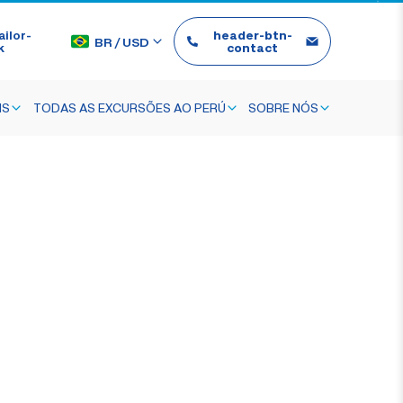
ilor-
header-btn-
BR
/
USD
k
contact
IS
TODAS AS EXCURSÕES AO PERÚ
SOBRE NÓS