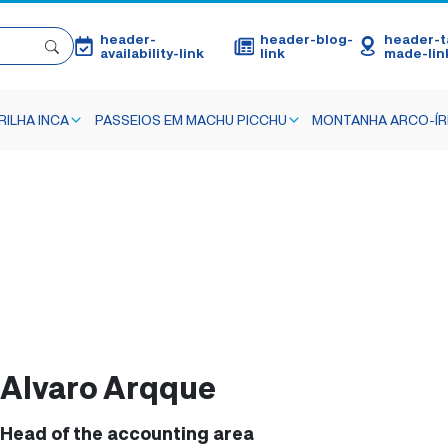
header-
header-blog-
header-ta
availability-link
link
made-lin
ILHA INCA
PASSEIOS EM MACHU PICCHU
MONTANHA ARCO-ÍR
Alvaro Arqque
Head of the accounting area