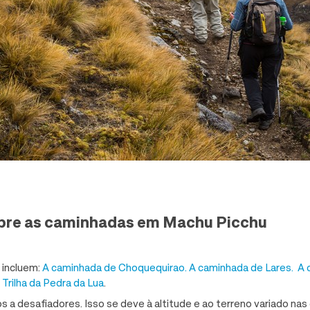
obre as caminhadas em Machu Picchu
 incluem:
A caminhada de Choquequirao.
A caminhada de Lares.
A 
 Trilha da Pedra da Lua
.
s a desafiadores. Isso se deve à altitude e ao terreno variado na