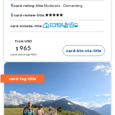
card-rating-title
:
Moderate - Demanding
card-review-title
:
card-include-title
:
from
USD
965
$
card-btn-cta-title
card-price-pp-title
card-tag-title