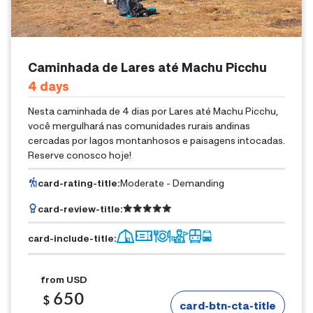
Caminhada de Lares até Machu Picchu
4
Days
Nesta caminhada de 4 dias por Lares até Machu Picchu,
você mergulhará nas comunidades rurais andinas
cercadas por lagos montanhosos e paisagens intocadas.
Reserve conosco hoje!
card-rating-title
:
Moderate - Demanding
card-review-title
:
card-include-title
:
from
USD
650
$
card-btn-cta-title