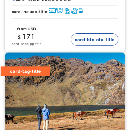
card-include-title
:
from
USD
171
$
card-btn-cta-title
card-price-pp-title
card-tag-title