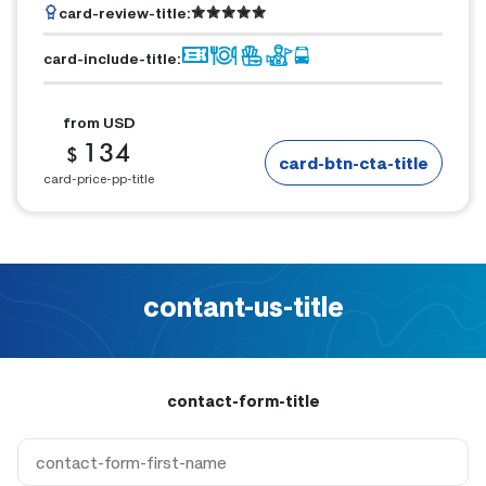
card-review-title
:
card-include-title
:
from
USD
134
$
card-btn-cta-title
card-price-pp-title
contant-us-title
contact-form-title