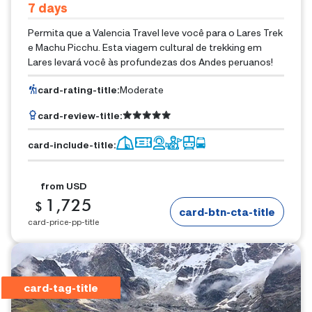
7
Days
Permita que a Valencia Travel leve você para o Lares Trek
e Machu Picchu. Esta viagem cultural de trekking em
Lares levará você às profundezas dos Andes peruanos!
card-rating-title
:
Moderate
card-review-title
:
card-include-title
:
from
USD
1,725
$
card-btn-cta-title
card-price-pp-title
card-tag-title