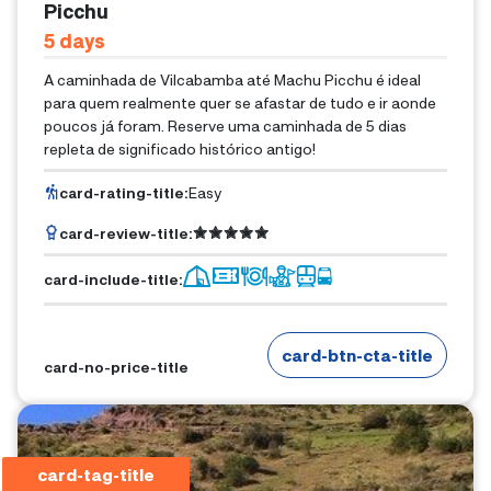
Picchu
5
Days
A caminhada de Vilcabamba até Machu Picchu é ideal
para quem realmente quer se afastar de tudo e ir aonde
poucos já foram. Reserve uma caminhada de 5 dias
repleta de significado histórico antigo!
card-rating-title
:
Easy
card-review-title
:
card-include-title
:
card-btn-cta-title
card-no-price-title
card-tag-title