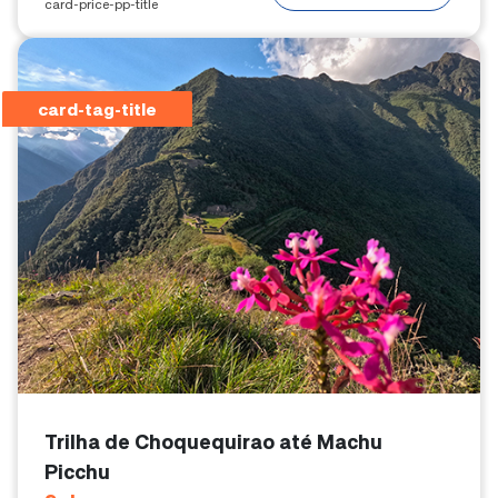
card-price-pp-title
card-tag-title
Trilha de Choquequirao até Machu
Picchu