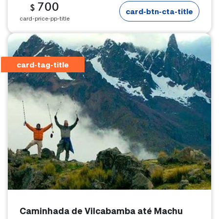
700
$
card-btn-cta-title
card-price-pp-title
card-tag-title
Caminhada de Vilcabamba até Machu