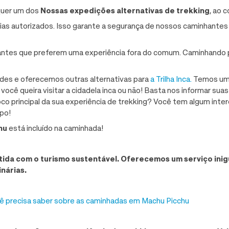
quer um dos
Nossas expedições alternativas de trekking
, ao 
ias autorizados. Isso garante a segurança de nossos caminhante
ntes que preferem uma experiência fora do comum. Caminhando p
des e oferecemos outras alternativas para
a Trilha Inca.
Temos um 
ocê queira visitar a cidadela inca ou não! Basta nos informar suas
o principal da sua experiência de trekking? Você tem algum inte
po!
hu
está incluído na caminhada!
ida com o turismo sustentável. Oferecemos um serviço inig
nárias.
cê precisa saber sobre as caminhadas em Machu Picchu