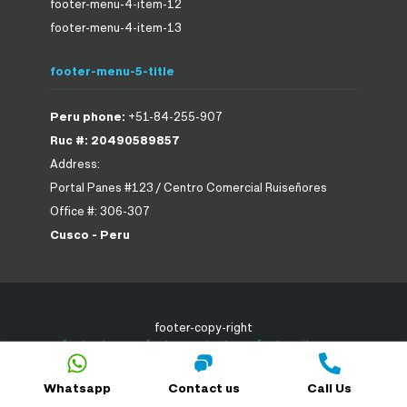
footer-menu-4-item-12
footer-menu-4-item-13
footer-menu-5-title
Peru phone:
+51-84-255-907
Ruc #: 20490589857
Address:
Portal Panes #123 / Centro Comercial Ruiseñores
Office #: 306-307
Cusco - Peru
footer-copy-right
footer-terms
-
footer-contact-us
-
footer-site-map
Whatsapp
Contact us
Call Us