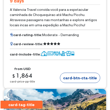
9
Days
A Valencia Travel convida você para a espetacular
caminhada de Choquequirao até Machu Picchu.
Atravesse passagens nas montanhas e explore antigos
locais incas em uma expedição a Machu Picchu!
card-rating-title
:
Moderate - Demanding
card-review-title
:
card-include-title
:
from
USD
1,864
$
card-btn-cta-title
card-price-pp-title
card-tag-title