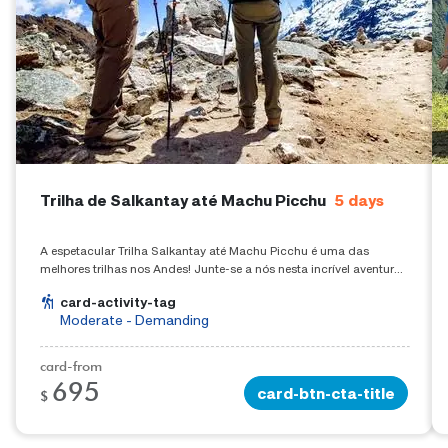
Trilha de Salkantay até Machu Picchu
5
days
A espetacular Trilha Salkantay até Machu Picchu é uma das
melhores trilhas nos Andes! Junte-se a nós nesta incrível aventura
de trekking andino!
card-activity-tag
Moderate - Demanding
card-from
695
card-btn-cta-title
$