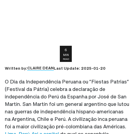
6
MIN
READ
CLAIRE DEAN
Written by:
Last Update:
2025-01-20
O Dia da Independência Peruana ou “Fiestas Patrias”
(Festival da Pátria) celebra a declaração de
independência do Perú da Espanha por José de San
Martín. San Martín foi um general argentino que lutou
nas guerras de independência hispano-americanas
na Argentina, Chile e Perú. A civilização inca peruana
foi a maior civilização pré-colombiana das Américas.
Lima, Perú, foi a capital
da qual os espanhóis