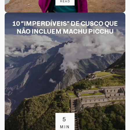
READ
10 “IMPERDÍVEIS” DE CUSCO QUE
NÃO INCLUEM MACHU PICCHU
5
MIN