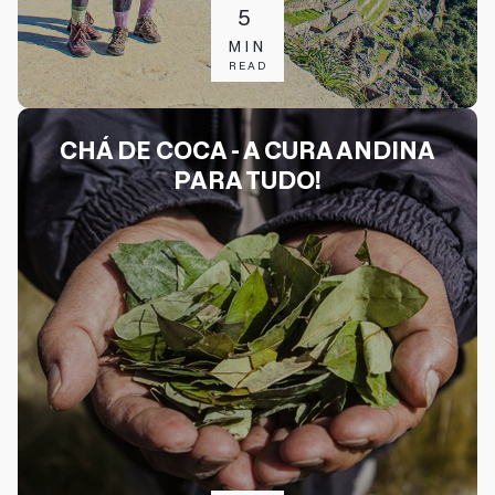
5
MIN
READ
CHÁ DE COCA - A CURA ANDINA
PARA TUDO!