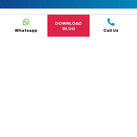
DOWNLOAD
BLOG
Whatsapp
Call Us
5.0
reviews-new-cta
NaN
reviews