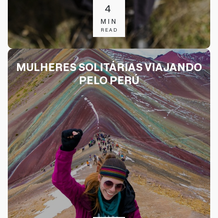
4
MIN
READ
MULHERES SOLITÁRIAS VIAJANDO
PELO PERÚ