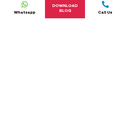
NÃO INCLUEM MACHU PICCHU
DOWNLOAD
BLOG
Whatsapp
Call Us
5
MIN
READ