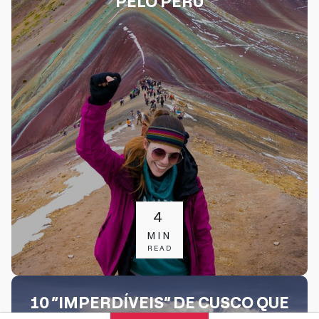
PELO PERÚ
4
MIN
READ
10 “IMPERDÍVEIS” DE CUSCO QUE