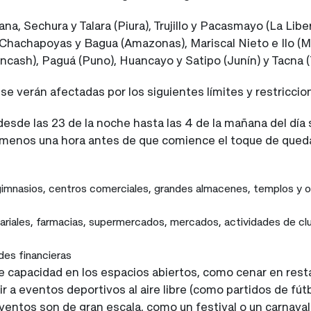
ana, Sechura y Talara (Piura), Trujillo y Pacasmayo (La Lib
), Chachapoyas y Bagua (Amazonas), Mariscal Nieto e Ilo 
cash), Paguá (Puno), Huancayo y Satipo (Junín) y Tacna (
 se verán afectadas por los siguientes límites y restricci
desde las 23 de la noche hasta las 4 de la mañana del día 
 menos una hora antes de que comience el toque de queda (
gimnasios, centros comerciales, grandes almacenes, templos y o
riales, farmacias, supermercados, mercados, actividades de clu
des financieras
e capacidad en los espacios abiertos, como cenar en restaur
tir a eventos deportivos al aire libre (como partidos de fú
eventos son de gran escala, como un festival o un carnaval