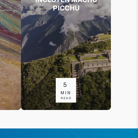
PICCHU
5
MIN
READ