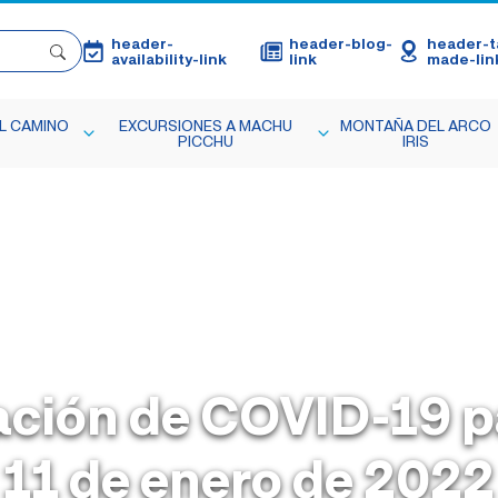
header-
header-blog-
header-ta
availability-link
link
made-lin
L CAMINO
EXCURSIONES A MACHU
MONTAÑA DEL ARCO
PICCHU
IRIS
ación de COVID-19 p
11 de enero de 2022