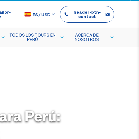
ilor-
header-btn-
ES
/
USD
k
contact
TODOS LOS TOURS EN
ACERCA DE
PERÚ
NOSOTROS
ara Perú: