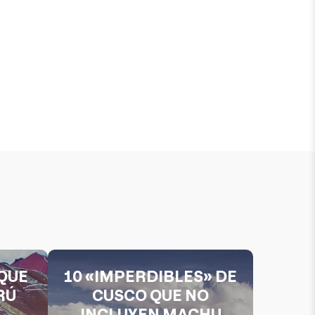
QUE
10 «IMPERDIBLES» DE
RÚ
CUSCO QUE NO
INCLUYEN MACHU