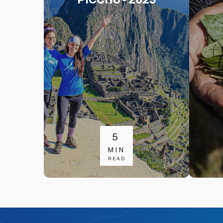
5
MIN
READ