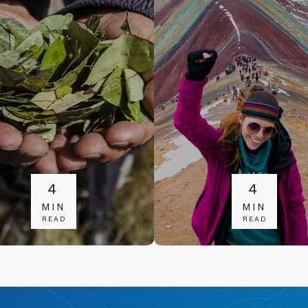
4
4
MIN
MIN
READ
READ