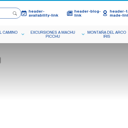
header-
header-blog-
header-ta
availability-link
link
made-lin
L CAMINO
EXCURSIONES A MACHU
MONTAÑA DEL ARCO
PICCHU
IRIS