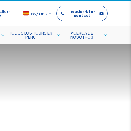
ilor-
header-btn-
ES
/
USD
k
contact
TODOS LOS TOURS EN
ACERCA DE
PERÚ
NOSOTROS