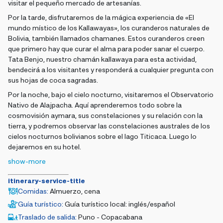
visitar el pequeño mercado de artesanías.
Por la tarde, disfrutaremos de la mágica experiencia de «El
mundo místico de los Kallawayas», los curanderos naturales de
Bolivia, también llamados chamanes. Estos curanderos creen
que primero hay que curar el alma para poder sanar el cuerpo.
Tata Benjo, nuestro chamán kallawaya para esta actividad,
bendecirá a los visitantes y responderá a cualquier pregunta con
sus hojas de coca sagradas.
Por la noche, bajo el cielo nocturno, visitaremos el Observatorio
Nativo de Alajpacha. Aquí aprenderemos todo sobre la
cosmovisión aymara, sus constelaciones y su relación con la
tierra, y podremos observar las constelaciones australes de los
cielos nocturnos bolivianos sobre el lago Titicaca. Luego lo
dejaremos en su hotel.
show-more
itinerary-service-title
Comidas
:
Almuerzo, cena
Guía turístico
:
Guía turístico local: inglés/español
Traslado de salida
:
Puno - Copacabana