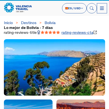
ES
/
USD
Inicio
Destinos
Bolivia
Lo mejor de Bolivia - 7 días
rating-reviews-title
rating-reviews-cta