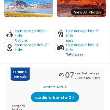
View All Photos
tour-service-info-1-
tour-service-info-2-
title
title
Cultural
Easy
tour-service-info-3-
tour-service-info-4-
title
title
Naturaleza
cardinfo-
07
cardinfo-days
top-sale
/
6
cardinfo-nights
cardinfo-text-4
cardinfo-btn-cta-2
cardinfo-
text-5