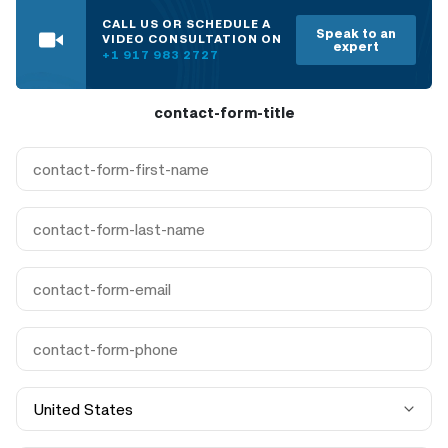
CALL US OR SCHEDULE A
Speak to an
VIDEO CONSULTATION ON
expert
+1 917 983 2727
contact-form-title