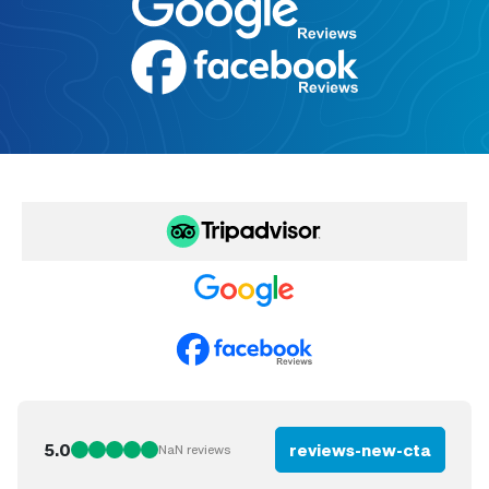
5.0
reviews-new-cta
NaN
reviews