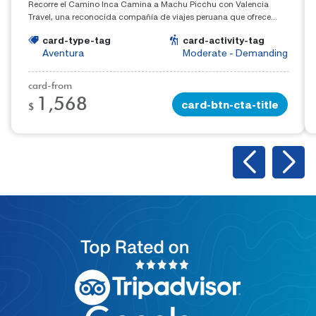
Recorre el Camino Inca Camina a Machu Picchu con Valencia
Travel, una reconocida compañía de viajes peruana que ofrece
experiencias fuera de lo común. Haga clic aquí para obtener más
card-type-tag
card-activity-tag
información sobre el Camino Inca a Machu Picchu.
Aventura
Moderate - Demanding
card-from
1,568
card-btn-cta-title
$