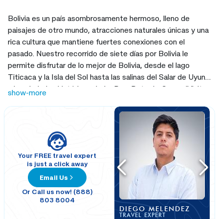
Bolivia es un país asombrosamente hermoso, lleno de
paisajes de otro mundo, atracciones naturales únicas y una
rica cultura que mantiene fuertes conexiones con el
pasado. Nuestro recorrido de siete días por Bolivia le
permite disfrutar de lo mejor de Bolivia, desde el lago
Titicaca y la Isla del Sol hasta las salinas del Salar de Uyuni
y las ciudades históricas de La Paz, Potosí y Sucre. ¡Visite
show-more
Bolivia para ver todo lo que este país tiene para ofrecer!
Your FREE travel expert
is just a click away
Email Us
Or Call us now! (888)
803 8004
DIEGO MELENDEZ
TRAVEL EXPERT