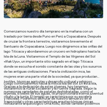
Comenzamos nuestro día temprano en la mañana con un
traslado por tierra desde Puno en Perú a Copacabana. Después
de cruzar la frontera terrestre, visitaremos brevemente el
Santuario de Copacabana. Luego nos dirigiremos a las orillas del
lago Titicaca y abordaremos un crucero en hidroplano hasta la
Isla de la Luna. Visitaremos el Templo de las Vírgenes del Sol
«Iñak Uyu», un importante sitio sagrado en el lago Titicaca
donde se escucha el sonido constante de las olas y los susurros
de las antiguas civilizaciones. Para la civilización inca, las
mujeres eran una parte vital de la sociedad, ya que producían
textiles, técnicas agrícolas y desarrollo cultural y religioso.
Luego continuaremos hacia la mítica Isla del Sol. En esta isla,
Gracias a la dedicación de estas jóvenes, hoy tenemos
visitaremos la «Gran Escalera» y la Fuente Sagrada. Según la
numerosas variedades de patatas deshidratadas, como el
leyenda, si bebes de sus aguas, te proporcionará eterna juventud
chuño y la tunta. El templo se caracteriza por su escalera
y felicidad. Podremos disfrutar de nuestro almuerzo en el
trapezoidal y otras características arquitectónicas únicas.
restaurante arqueológico Uma Kollu, donde también podemos