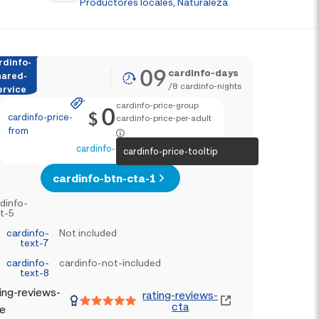
Productores locales, Naturaleza
rdinfo-
09
cardinfo-days
hared-
/
8
cardinfo-nights
ervice
cardinfo-price-group
0
$
cardinfo-price-
cardinfo-price-per-adult
from
cardinfo-text-4
cardinfo-price-tooltip
cardinfo-btn-cta-1
dinfo-
t-5
cardinfo-
Not included
text-7
cardinfo-
cardinfo-not-included
text-8
ing-reviews-
rating-reviews-
cta
le