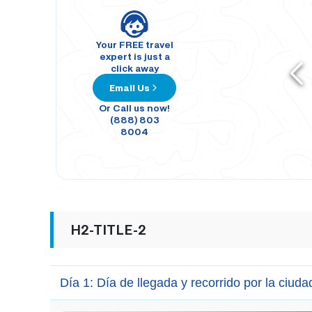
Your FREE travel
expert is just a
click away
Email Us
Or Call us now!
(888) 803
8004
H2-TITLE-2
Día 1: Día de llegada y recorrido por la ciud