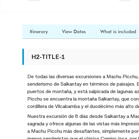
Itinerary
View Dates
What is included
H2-TITLE-1
De todas las diversas excursiones a Machu Picchu,
senderismo de Salkantay en términos de paisajes. E
puertos de montaña, y está salpicada de lagunas az
Picchu se encuentra la montaña Salkantay, que con 
cordillera de Vilcabamba y el duodécimo más alto de
Nuestra excursión de 8 días desde Salkantay a Mac
sagrada y ofrece algunas de las vistas más impresio
a Machu Picchu más desafiantes, simplemente por l
menos senderistas que el clásico Camino Inca, por 