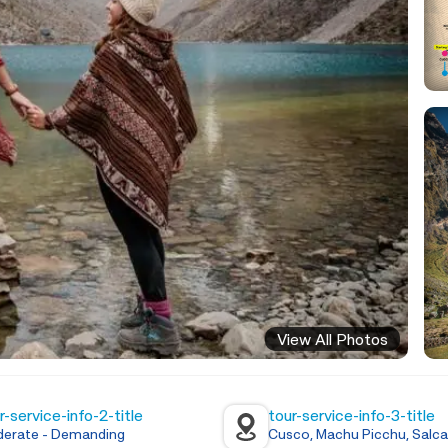
View All Photos
r-service-info-2-title
tour-service-info-3-title
erate - Demanding
Cusco, Machu Picchu, Salca