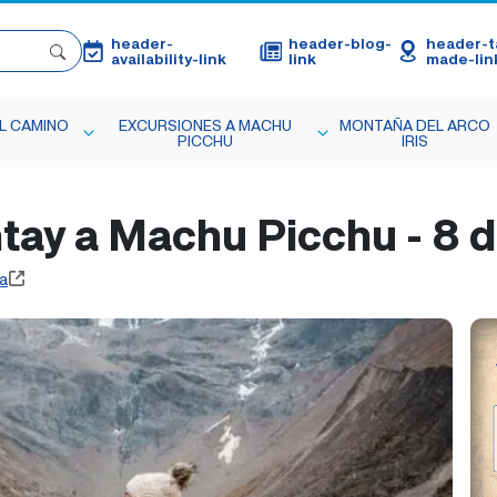
header-
header-blog-
header-ta
availability-link
link
made-lin
L CAMINO
EXCURSIONES A MACHU
MONTAÑA DEL ARCO
PICCHU
IRIS
tay a Machu Picchu - 8 d
a