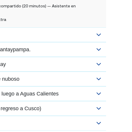
compartido (20 minutos) — Asistente en
xtra
kantaypampa.
tay
e nuboso
y luego a Aguas Calientes
 regreso a Cusco)