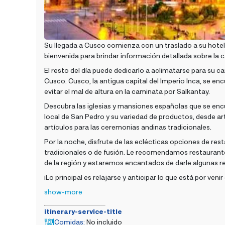
Su llegada a Cusco comienza con un traslado a su hotel
bienvenida para brindar información detallada sobre la
El resto del día puede dedicarlo a aclimatarse para su 
Cusco. Cusco, la antigua capital del Imperio Inca, se enc
evitar el mal de altura en la caminata por Salkantay.
Descubra las iglesias y mansiones españolas que se encu
local de San Pedro y su variedad de productos, desde ar
artículos para las ceremonias andinas tradicionales.
Por la noche, disfrute de las eclécticas opciones de res
tradicionales o de fusión. Le recomendamos restaurante
de la región y estaremos encantados de darle algunas
¡Lo principal es relajarse y anticipar lo que está por ve
show-more
itinerary-service-title
Comidas
:
No incluido