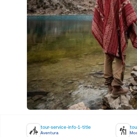
tour-service-info-1-title
tou
Aventura
Mod