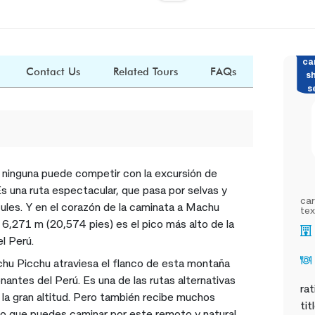
ca
Contact Us
Related Tours
FAQs
s
s
 ninguna puede competir con la excursión de
s una ruta espectacular, que pasa por selvas y
car
ules. Y en el corazón de la caminata a Machu
tex
6,271 m (20,574 pies) es el pico más alto de la
l Perú.
hu Picchu atraviesa el flanco de esta montaña
nantes del Perú. Es una de las rutas alternativas
rat
a gran altitud. Pero también recibe muchos
tit
lo que puedes caminar por este remoto y natural