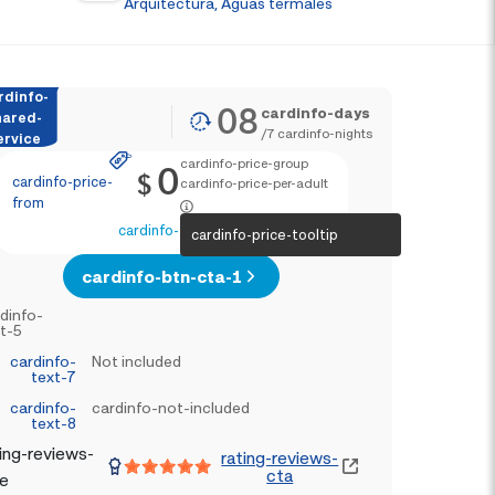
Arquitectura, Aguas termales
rdinfo-
08
cardinfo-days
hared-
/
7
cardinfo-nights
ervice
cardinfo-price-group
0
$
cardinfo-price-
cardinfo-price-per-adult
from
cardinfo-text-4
cardinfo-price-tooltip
cardinfo-btn-cta-1
dinfo-
t-5
cardinfo-
Not included
text-7
cardinfo-
cardinfo-not-included
text-8
ing-reviews-
rating-reviews-
cta
le