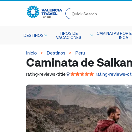
Quick Search
TIPOS DE
CAMINATAS POR E
DESTINOS
VACACIONES
INCA
Inicio
Destinos
Peru
Caminata de Salkan
rating-reviews-title
rating-reviews-ct