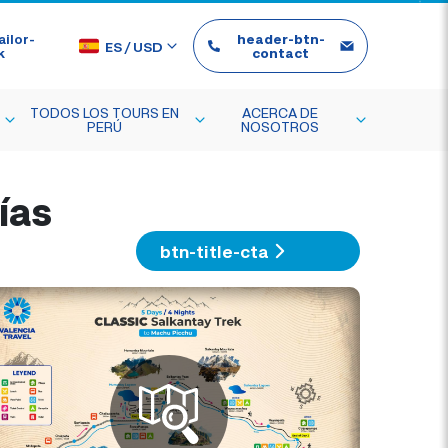
ilor-
header-btn-
ES
/
USD
k
contact
TODOS LOS TOURS EN
ACERCA DE
PERÚ
NOSOTROS
ías
btn-title-cta