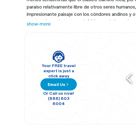
paraíso relativamente libre de otros seres humanos
impresionante paisaje con los cóndores andinos y ot
pruebas fuera de temporada? Marzo, abril, septie
show-more
buenos, ya que es temporada alta, ¡el clima sigue
Your FREE travel
expert is just a
click away
Email Us
Or Call us now!
(888) 803
8004