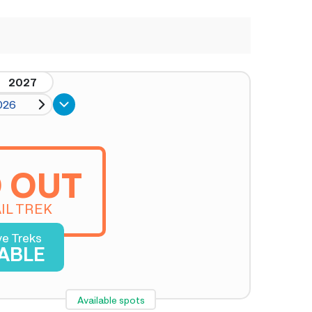
2027
026
 OUT
IL TREK
ve Treks
LABLE
Available spots