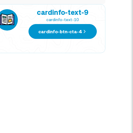
cardinfo-text-9
cardinfo-text-10
cardinfo-btn-cta-4
NATIVIDAD CORTEZ
MAR
TRAVEL EXPERT
TRAV