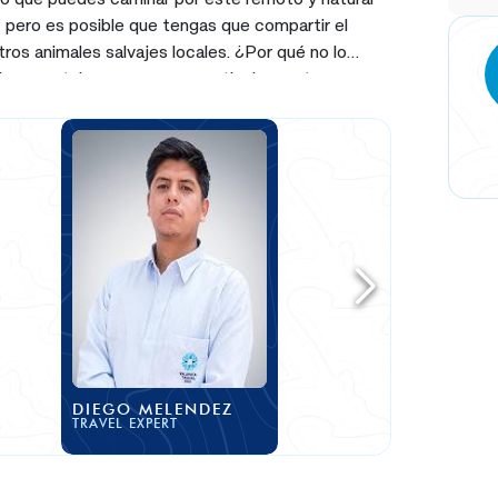
, pero es posible que tengas que compartir el
ros animales salvajes locales. ¿Por qué no lo
mbre y octubre son meses particularmente
 siendo decente y hay menos gente!
DIEGO MELENDEZ
TRAVEL EXPERT