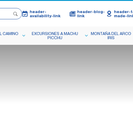
header-
header-blog-
header-ta
availability-link
link
made-lin
L CAMINO
EXCURSIONES A MACHU
MONTAÑA DEL ARCO
PICCHU
IRIS