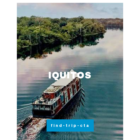
IQUITOS
find-trip-cta