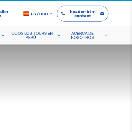
ilor-
header-btn-
ES
/
USD
k
contact
TODOS LOS TOURS EN
ACERCA DE
PERÚ
NOSOTROS