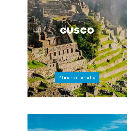
CUSCO
find-trip-cta