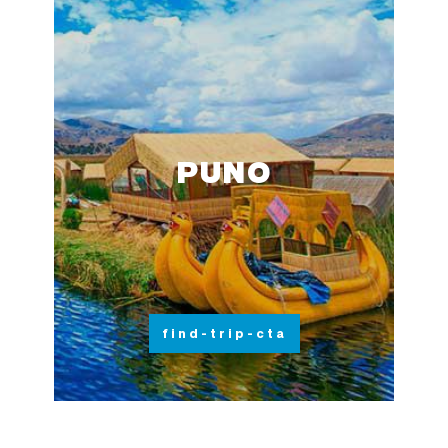
PUNO
find-trip-cta