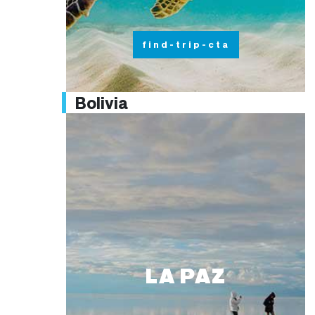
find-trip-cta
Bolivia
LA PAZ