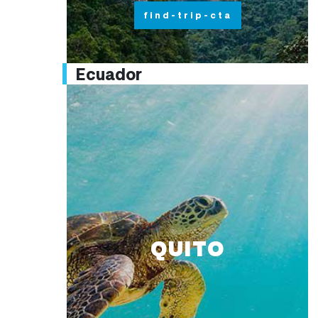
find-trip-cta
Ecuador
QUITO