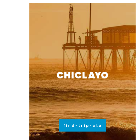
CHICLAYO
find-trip-cta