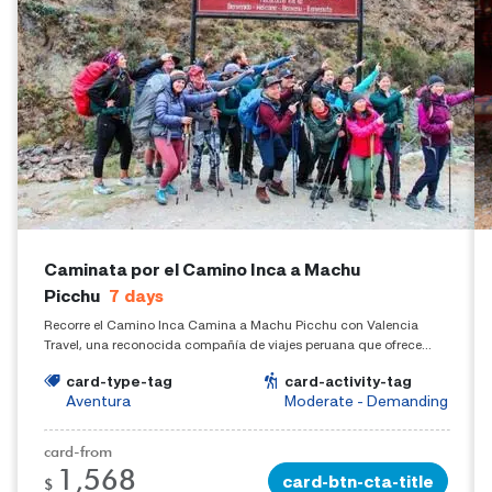
Caminata por el Camino Inca a Machu
Picchu
7
days
Recorre el Camino Inca Camina a Machu Picchu con Valencia
Travel, una reconocida compañía de viajes peruana que ofrece
experiencias fuera de lo común. Haga clic aquí para obtener más
card-type-tag
card-activity-tag
información sobre el Camino Inca a Machu Picchu.
Aventura
Moderate - Demanding
card-from
1,568
card-btn-cta-title
$