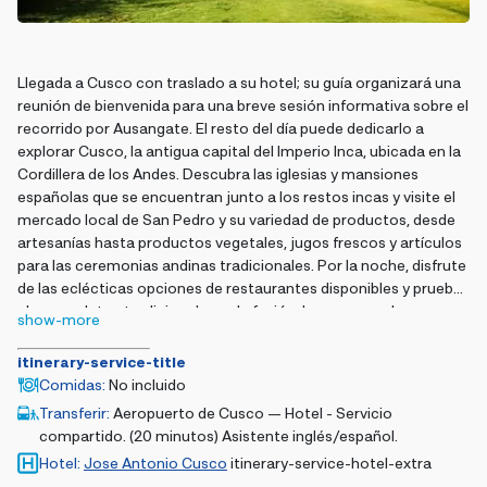
Llegada a Cusco con traslado a su hotel; su guía organizará una
reunión de bienvenida para una breve sesión informativa sobre el
recorrido por Ausangate. El resto del día puede dedicarlo a
explorar Cusco, la antigua capital del Imperio Inca, ubicada en la
Cordillera de los Andes. Descubra las iglesias y mansiones
españolas que se encuentran junto a los restos incas y visite el
mercado local de San Pedro y su variedad de productos, desde
artesanías hasta productos vegetales, jugos frescos y artículos
para las ceremonias andinas tradicionales. Por la noche, disfrute
de las eclécticas opciones de restaurantes disponibles y pruebe
algunos platos tradicionales o de fusión. Le recomendamos
show-more
restaurantes locales que utilizan productos orgánicos locales
de la región y estaremos encantados de darle algunas
itinerary-service-title
recomendaciones.
Comidas
:
No incluido
Transferir
:
Aeropuerto de Cusco — Hotel - Servicio
compartido. (20 minutos) Asistente inglés/español.
Hotel
:
Jose Antonio Cusco
itinerary-service-hotel-extra