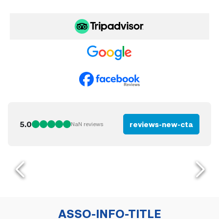
5.0
reviews-new-cta
NaN
reviews
ASSO-INFO-TITLE