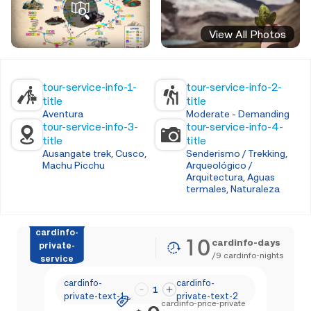
View All Photos
tour-service-info-1-
tour-service-info-2-
title
title
Aventura
Moderate - Demanding
tour-service-info-3-
tour-service-info-4-
title
title
Ausangate trek, Cusco,
Senderismo / Trekking,
Machu Picchu
Arqueológico /
Arquitectura, Aguas
termales, Naturaleza
cardinfo-
10
cardinfo-days
private-
/
9
cardinfo-nights
service
cardinfo-
cardinfo-
1
private-text-1
private-text-2
cardinfo-price-private