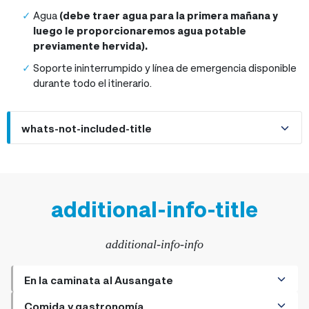
Agua
(debe traer agua para la primera mañana y
luego le proporcionaremos agua potable
previamente hervida).
Soporte ininterrumpido y línea de emergencia disponible
durante todo el itinerario.
whats-not-included-title
additional-info-title
additional-info-info
En la caminata al Ausangate
+
Información general sobre viajes a Perú
Comida y gastronomía