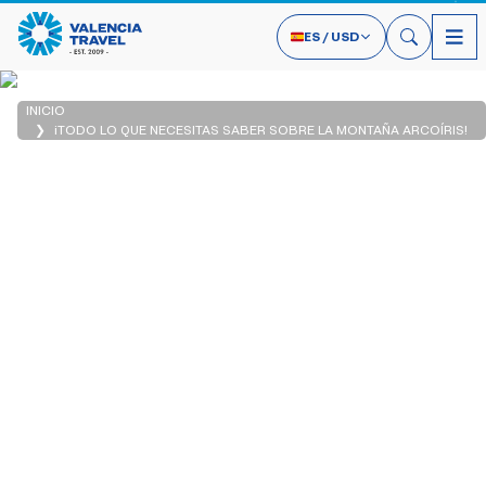
ES
/
USD
INICIO
¡TODO LO QUE NECESITAS SABER SOBRE LA MONTAÑA ARCOÍRIS!