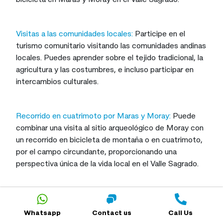
Visitas a las comunidades locales:
Participe en el
turismo comunitario visitando las comunidades andinas
locales. Puedes aprender sobre el tejido tradicional, la
agricultura y las costumbres, e incluso participar en
intercambios culturales.
Recorrido en cuatrimoto por Maras y Moray:
Puede
combinar una visita al sitio arqueológico de Moray con
un recorrido en bicicleta de montaña o en cuatrimoto,
por el campo circundante, proporcionando una
perspectiva única de la vida local en el Valle Sagrado.
Huchuy Qosqo:
Esta es una caminata de un día menos
concurrida que es perfecta como caminata de
Whatsapp
Contact us
Call Us
aclimatación antes de abordar la caminata del Camino