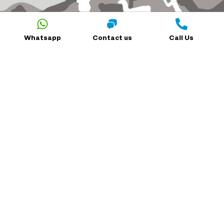
Whatsapp
Contact us
Call Us
1-888-
TOLL FREE: ( USA / CANADA )
803-8004