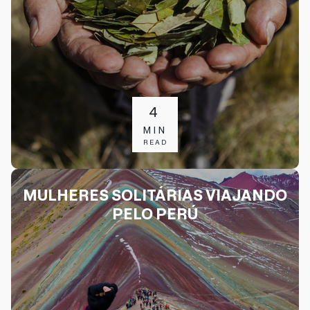
4
MIN
READ
MULHERES SOLITÁRIAS VIAJANDO
PELO PERÚ