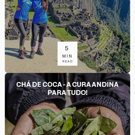
5
MIN
READ
CHÁ DE COCA - A CURA ANDINA
PARA TUDO!