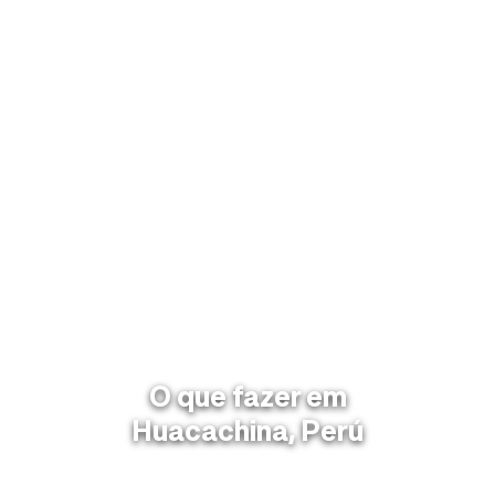
O que fazer em
Huacachina, Perú