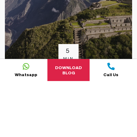
5
MIN
READ
DOWNLOAD
BLOG
Whatsapp
Call Us