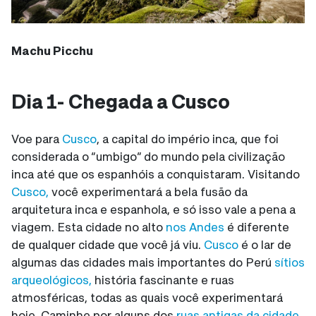
Machu Picchu
Dia 1- Chegada a Cusco
Voe para
Cusco
, a capital do império inca, que foi
considerada o “umbigo” do mundo pela civilização
inca até que os espanhóis a conquistaram. Visitando
Cusco,
você experimentará a bela fusão da
arquitetura inca e espanhola, e só isso vale a pena a
viagem. Esta cidade no alto
nos Andes
é diferente
de qualquer cidade que você já viu.
Cusco
é o lar de
algumas das cidades mais importantes do Perú
sítios
arqueológicos,
história fascinante e ruas
atmosféricas, todas as quais você experimentará
hoje. Caminhe por alguns dos
ruas antigas da cidade