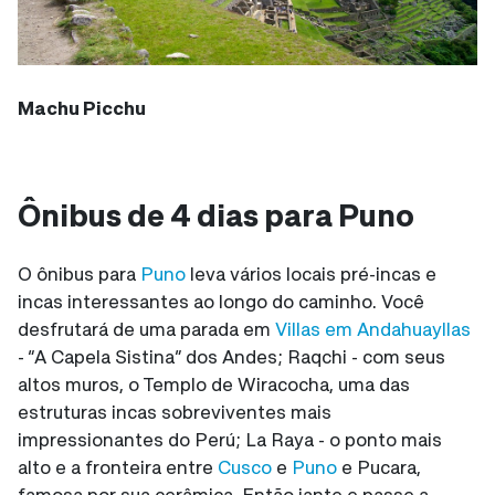
Machu Picchu
Ônibus de 4 dias para Puno
O ônibus para
Puno
leva vários locais pré-incas e
incas interessantes ao longo do caminho. Você
desfrutará de uma parada em
Villas em Andahuayllas
- “A Capela Sistina” dos Andes; Raqchi - com seus
altos muros, o Templo de Wiracocha, uma das
estruturas incas sobreviventes mais
impressionantes do Perú; La Raya - o ponto mais
alto e a fronteira entre
Cusco
e
Puno
e Pucara,
famosa por sua cerâmica. Então jante e passe a