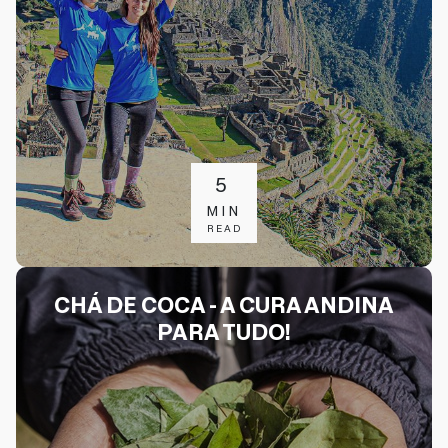
5
MIN
READ
CHÁ DE COCA - A CURA ANDINA
PARA TUDO!