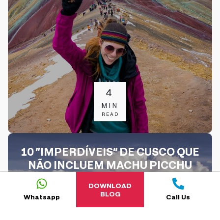
4
MIN
READ
10 “IMPERDÍVEIS” DE CUSCO QUE
NÃO INCLUEM MACHU PICCHU
DOWNLOAD
BLOG
Whatsapp
Call Us