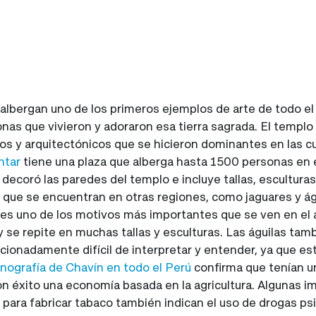
albergan uno de los primeros ejemplos de arte de todo el 
onas que vivieron y adoraron esa tierra sagrada. El templ
s y arquitectónicos que se hicieron dominantes en las cu
ntar
tiene una plaza que alberga hasta 1500 personas en e
 decoró las paredes del templo e incluye tallas, esculturas
 que se encuentran en otras regiones, como jaguares y águ
na es uno de los motivos más importantes que se ven en el 
 y se repite en muchas tallas y esculturas. Las águilas ta
cionadamente difícil de interpretar y entender, ya que es
onografía de Chavín en todo el Perú
confirma que tenían u
on éxito una economía basada en la agricultura. Algunas i
ara fabricar tabaco también indican el uso de drogas psi