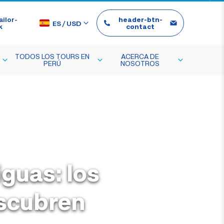
ilor-
header-btn-
ES
/
USD
k
contact
TODOS LOS TOURS EN
ACERCA DE
PERÚ
NOSOTROS
guas: los
scubren