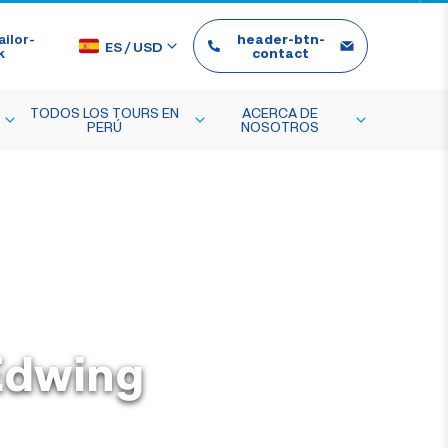
ilor-
header-btn-
ES
/
USD
k
contact
TODOS LOS TOURS EN
ACERCA DE
PERÚ
NOSOTROS
 Edwing