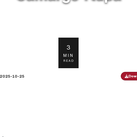
3
MIN
READ
2025-10-25
Down