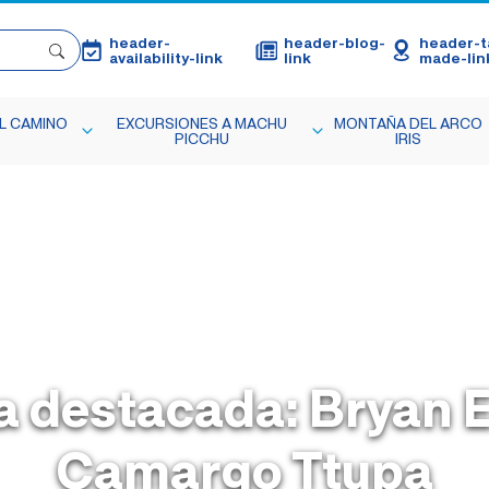
header-
header-blog-
header-ta
availability-link
link
made-lin
L CAMINO
EXCURSIONES A MACHU
MONTAÑA DEL ARCO
PICCHU
IRIS
a destacada: Bryan
Camargo Ttupa