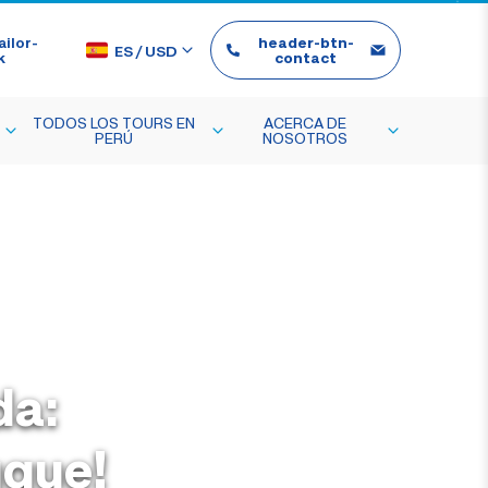
ilor-
header-btn-
ES
/
USD
k
contact
TODOS LOS TOURS EN
ACERCA DE
PERÚ
NOSOTROS
da:
qque!