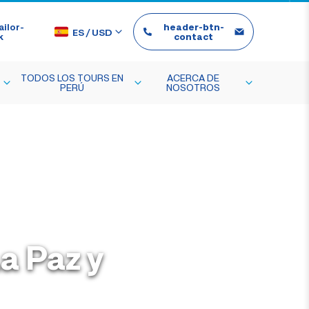
ilor-
header-btn-
ES
/
USD
k
contact
TODOS LOS TOURS EN
ACERCA DE
PERÚ
NOSOTROS
La Paz y