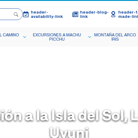
header-
header-blog-
header-ta
availability-link
link
made-lin
L CAMINO
EXCURSIONES A MACHU
MONTAÑA DEL ARCO
PICCHU
IRIS
ón a la Isla del Sol, 
Uyuni