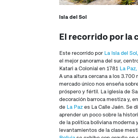
Isla del Sol
El recorrido por la
Este recorrido por
La Isla del Sol
el mejor panorama del sur, centr
Katari a Colonial en 1781
La Paz
A una altura cercana a los 3.700 
mercado único nos enseña sobre l
próspero y fértil. La iglesia de 
decoración barroca mestiza y, en
de
La Paz
es La Calle Jaén. Se d
aprender un poco sobre la histori
de la política boliviana moderna
levantamientos de la clase mesti
Bolivia
se exhibe con orgullo en e