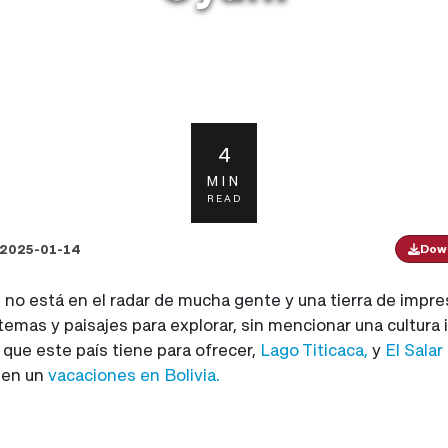
4
MIN
READ
2025-01-14
Down
e no está en el radar de mucha gente y una tierra de impre
emas y paisajes para explorar, sin mencionar una cultura
que este país tiene para ofrecer,
Lago Titicaca,
y
El Salar
r en un
vacaciones en Bolivia.