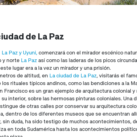
 ciudad de La Paz
, La Paz y Uyuni,
comenzará con el mirador escénico natural
o y norte
La Paz
así como las laderas de los picos circund
,
este lugar era a la vez un mirador y una prisión.
metros de altitud, en
La ciudad de La Paz
, visitarás el fa
os rituales típicos andinos, como las bendiciones a la Mad
San Francisco es un gran ejemplo de arquitectura colonial 
 su interior, sobre las hermosas pinturas coloniales. Una
istingue de otras calles por conservar su arquitectura colo
a, dentro de los diferentes museos que se encuentran allí.
 y, sin duda, ha sido testigo de muchos acontecimientos, 
za en toda Sudamérica hasta los acontecimientos políticos
sta plaza.