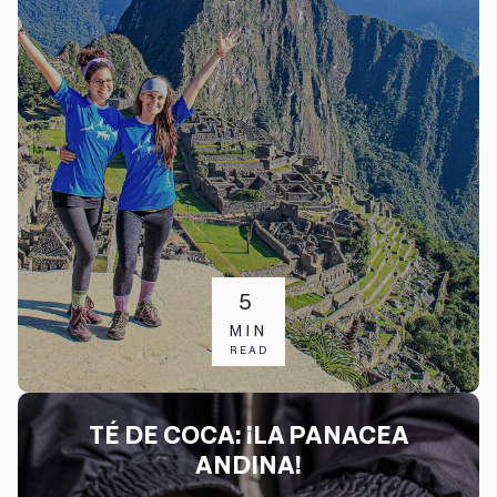
5
MIN
READ
TÉ DE COCA: ¡LA PANACEA
ANDINA!