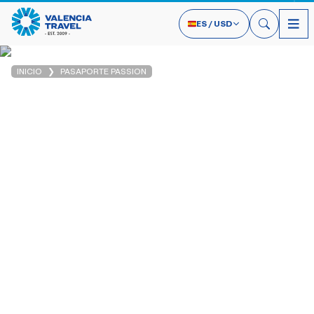
ES
/
USD
INICIO
PASAPORTE PASSION