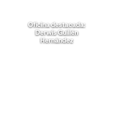
Oficina destacada:
Derwis Guillén
Hernández