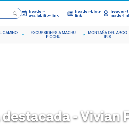
header-
header-blog-
header-ta
availability-link
link
made-lin
L CAMINO
EXCURSIONES A MACHU
MONTAÑA DEL ARCO
PICCHU
IRIS
 destacada - Vivian