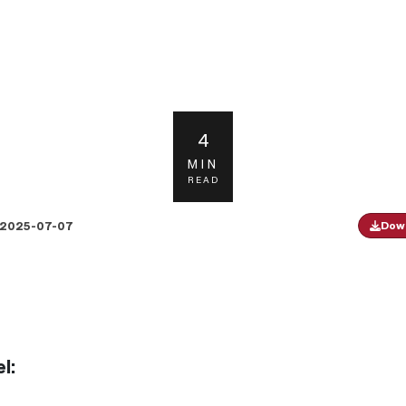
4
MIN
READ
2025-07-07
Down
l: