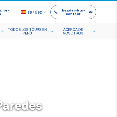
ilor-
header-btn-
ES
/
USD
k
contact
TODOS LOS TOURS EN
ACERCA DE
PERÚ
NOSOTROS
 Paredes