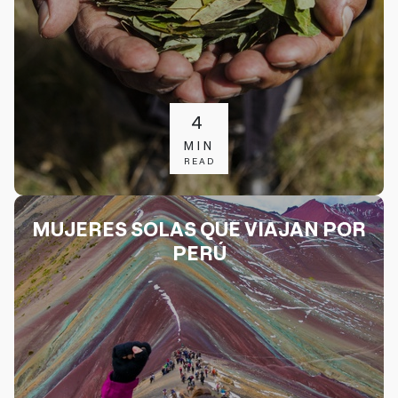
4
MIN
READ
MUJERES SOLAS QUE VIAJAN POR
PERÚ