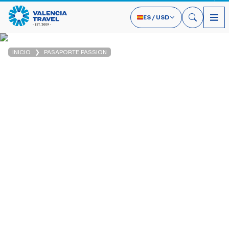
ES
/
USD
INICIO
PASAPORTE PASSION