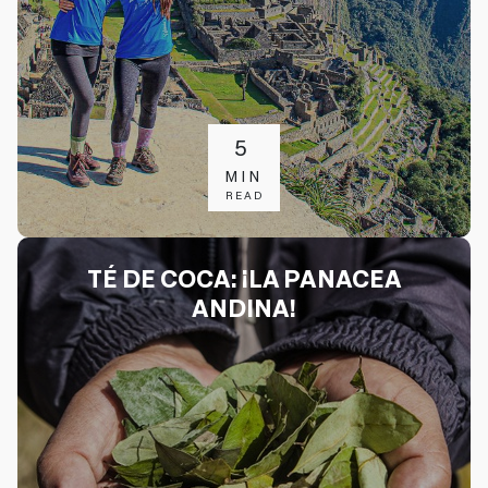
5
MIN
READ
TÉ DE COCA: ¡LA PANACEA
ANDINA!