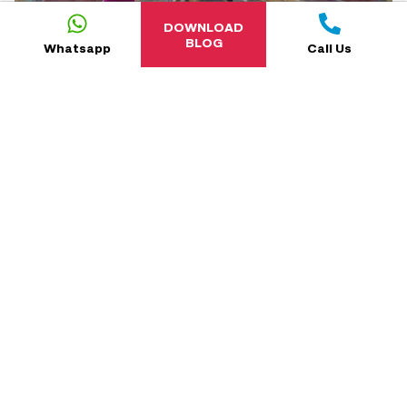
DOWNLOAD
BLOG
Whatsapp
Call Us
4
MIN
READ
10 «IMPERDIBLES» DE CUSCO QUE
NO INCLUYEN MACHU PICCHU