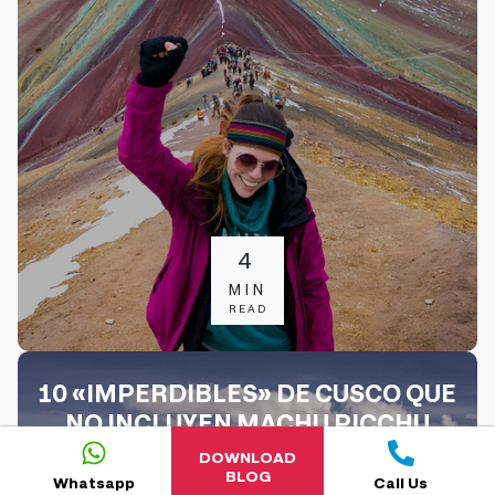
4
MIN
READ
10 «IMPERDIBLES» DE CUSCO QUE
NO INCLUYEN MACHU PICCHU
DOWNLOAD
BLOG
Whatsapp
Call Us