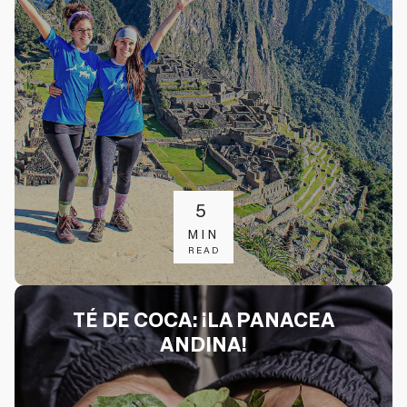
5
MIN
READ
TÉ DE COCA: ¡LA PANACEA
ANDINA!