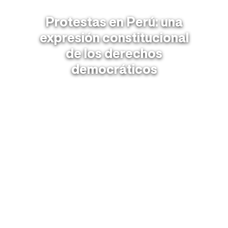
Protestas en Perú: una
expresión constitucional
de los derechos
democráticos