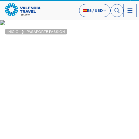
ES
/
USD
INICIO
PASAPORTE PASSION