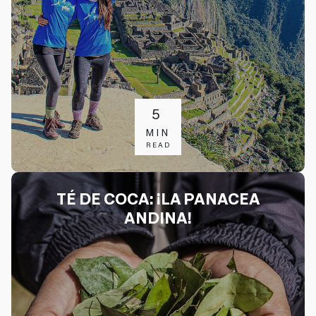
5
MIN
READ
TÉ DE COCA: ¡LA PANACEA
ANDINA!