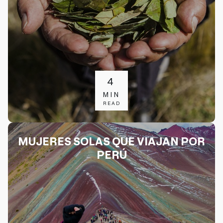
4
MIN
READ
MUJERES SOLAS QUE VIAJAN POR
PERÚ