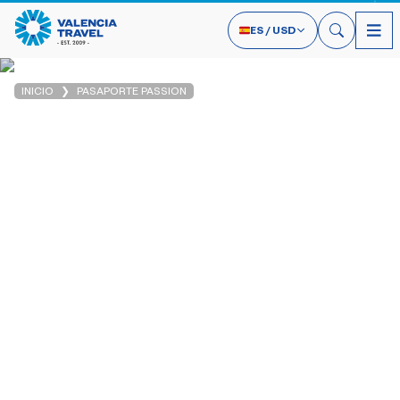
ES
/
USD
INICIO
PASAPORTE PASSION