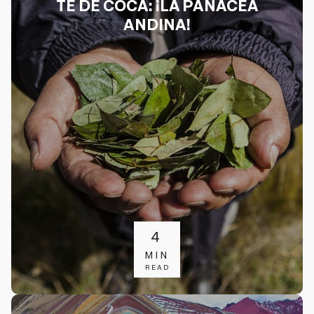
TÉ DE COCA: ¡LA PANACEA
ANDINA!
4
MIN
READ