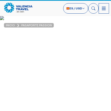
ES
/
USD
INICIO
PASAPORTE PASSION