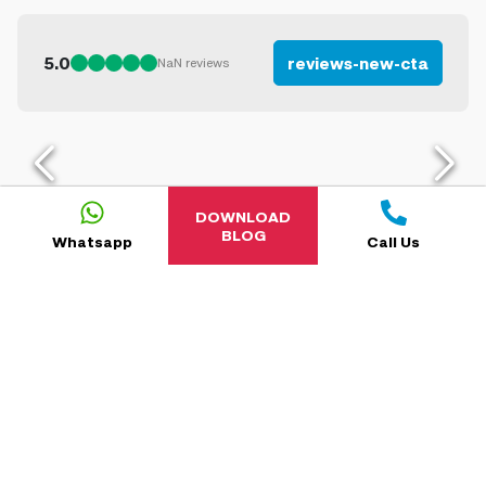
5.0
reviews-new-cta
NaN
reviews
DOWNLOAD
BLOG
Whatsapp
Call Us