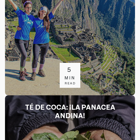
5
MIN
READ
TÉ DE COCA: ¡LA PANACEA
ANDINA!