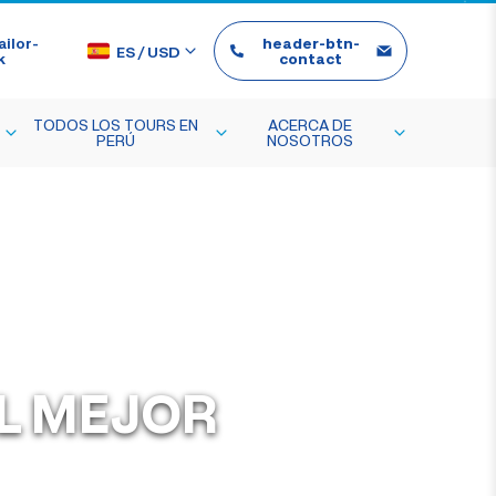
ilor-
header-btn-
ES
/
USD
k
contact
TODOS LOS TOURS EN
ACERCA DE
PERÚ
NOSOTROS
EL MEJOR