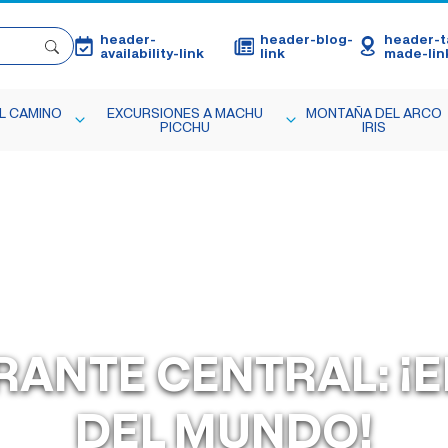
header-
header-blog-
header-ta
availability-link
link
made-lin
L CAMINO
EXCURSIONES A MACHU
MONTAÑA DEL ARCO
PICCHU
IRIS
ANTE CENTRAL: ¡
DEL MUNDO!