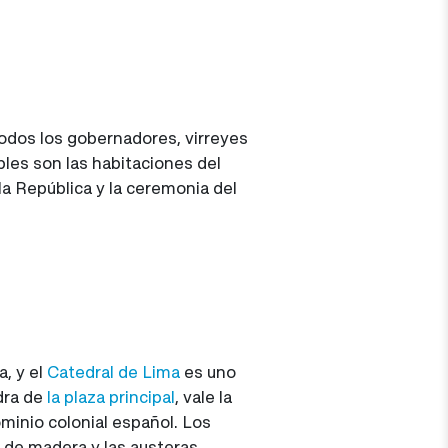
todos los gobernadores, virreyes
bles son las habitaciones del
la República y la ceremonia del
, y el
Catedral de Lima
es uno
dra de
la plaza principal
, vale la
dominio colonial español. Los
 de madera y las austeras