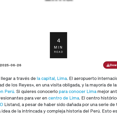
4
MIN
READ
2025-06-26
Down
llegar a través de
la capital, Lima
. El aeropuerto internaci
ad de los Reyes», en una visita obligada, y la mayoría de
n Perú.
Si quieres conocerlo
para conocer Lima
mejor ant
resionantes para ver en
centro de Lima
. El centro históri
CO
Listand, a pesar de haber sido dañada por una serie de 
idea de la intrincada y compleja historia del Perú. Esto e