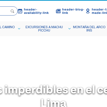
header-
header-blog-
header-ta
availability-link
link
made-lin
L CAMINO
EXCURSIONES A MACHU
MONTAÑA DEL ARCO
PICCHU
IRIS
 imperdibles en el c
Lima