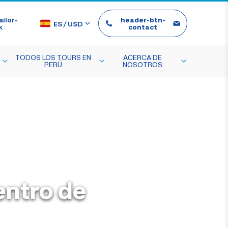
ilor-
header-btn-
ES
/
USD
k
contact
TODOS LOS TOURS EN
ACERCA DE
PERÚ
NOSOTROS
entro de