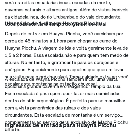
verá estreitas escadarias incas, escadas da morte,
cavernas naturais e altares antigos. Além de vistas incríveis
da cidadela inca, do rio Urubamba e do vale circundante.
Itinerário de 1 dia em Huayna Picchu
Você pode até ver o Templo do Condor de cima!
Depois de entrar em Huayna Picchu, você caminhará por
cerca de 45 minutos a 1 hora para chegar ao cume do
Huayna Picchu. A viagem de ida e volta geralmente leva de
1,5 a 2 horas. Essa escalada não é para quem tem medo de
alturas. No entanto, é gratificante para os corajosos e
enérgicos. Especialmente para aqueles que querem levar
sua visita para o próximo nível. Tome cuidado extra se você
A escalada de Wayna Picchu também inclui uma visita
escalar esta montanha na estação chuvosa!
opcional à grande caverna e
o magnífico Templo da Lua.
Essa escalada é para quem quer fazer mais caminhadas
dentro do sítio arqueológico. É perfeito para se maravilhar
com a vista panorâmica das ruínas e dos vales
circundantes. Esta escalada de montanha é um serviço
complementar ao serviço geral exclusivo de Machu Picchu
Ingressos de entrada para Huayna Picchu
bilhete.