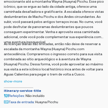
emocionante até a montanha Wayna (Huayna) Picchu. Esse pico
icônico, que se ergue ao lado da cidade antiga, oferece uma
caminhada desafiadora e gratificante. A escalada oferece vistas
deslumbrantes de Machu Picchu e dos Andes circundantes. Ao
subir, você passará pelos antigos terraços incas. No cume, você
pode desfrutar de panoramas deslumbrantes que poucos
conseguem experimentar. Venha e aproveite essa caminhada
adicional, onde você pode complementar sua experiência com
uma aventura inesquecível.
As licenças diárias são limitadas, então não deixe de reservar a
escalada da montanha Wayna (Huayna) Picchu com
antecedência. Compraremos o ingresso correto para sua visita
combinada ao sítio arqueológico e à aventura de Wayna
(Huayna) Picchu. Dessa forma, você pode aproveitar ao máximo
sua visita a este icônico local histórico inca antes de voltar para
Aguas Calientes para pegar o trem de volta a Cusco.
show-more
itinerary-service-title
Refeições
:
Não incluído
Taxa de entrada
:
Huayna Picchu