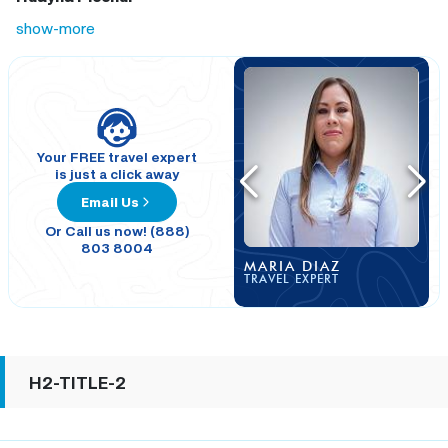
show-more
Your FREE travel expert
is just a click away
Email Us
Or Call us now! (888)
803 8004
MARIA DIAZ
TRAVEL EXPERT
H2-TITLE-2