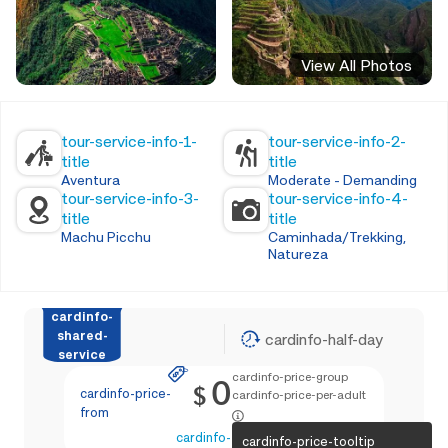
View All Photos
tour-service-info-1-
tour-service-info-2-
title
title
Aventura
Moderate - Demanding
tour-service-info-3-
tour-service-info-4-
title
title
Machu Picchu
Caminhada/Trekking,
Natureza
cardinfo-
shared-
cardinfo-half-day
service
cardinfo-price-group
0
$
cardinfo-price-
cardinfo-price-per-adult
from
cardinfo-text-4
cardinfo-price-tooltip