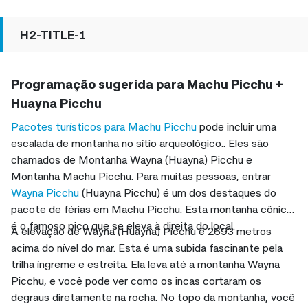
H2-TITLE-1
Programação sugerida para Machu Picchu +
Huayna Picchu
Pacotes turísticos para Machu Picchu
pode incluir uma
escalada de montanha no sítio arqueológico.. Eles são
chamados de Montanha Wayna (Huayna) Picchu e
Montanha Machu Picchu. Para muitas pessoas, entrar
Wayna Picchu
(Huayna Picchu) é um dos destaques do
pacote de férias em Machu Picchu. Esta montanha cônica
é o famoso pico que se eleva à direita do local.
A elevação de Wayna (Huayna) Picchu é 2693 metros
acima do nível do mar. Esta é uma subida fascinante pela
trilha íngreme e estreita. Ela leva até a montanha Wayna
Picchu, e você pode ver como os incas cortaram os
degraus diretamente na rocha. No topo da montanha, você