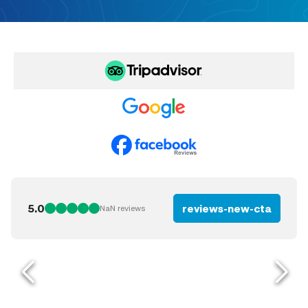
5.0
reviews-new-cta
NaN
reviews