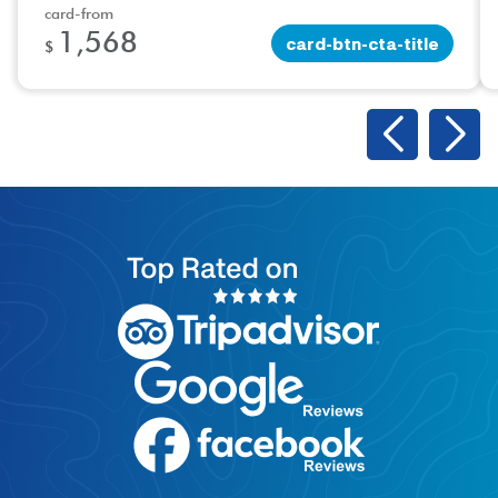
card-from
1,568
card-btn-cta-title
$