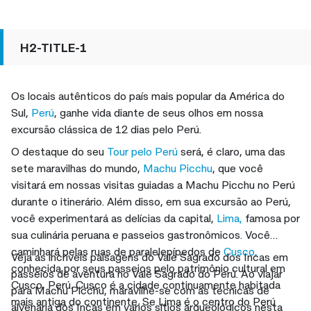
H2-TITLE-1
Os locais autênticos do país mais popular da América do
Sul,
Perú
, ganhe vida diante de seus olhos em nossa
excursão clássica de 12 dias pelo Perú.
O destaque do seu
Tour pelo Perú
será, é claro, uma das
sete maravilhas do mundo,
Machu Picchu
, que você
visitará em nossas visitas guiadas a Machu Picchu no Perú
durante o itinerário. Além disso, em sua excursão ao Perú,
você experimentará as delícias da capital,
Lima,
famosa por
sua culinária peruana e passeios gastronômicos. Você
caminhará pelas ruas de paralelepípedos de
Cusco,
Veja as incríveis paisagens do Vale Sagrado dos Incas em
conhecida por seus passeios pelo patrimônio cultural em
passeios de aventura no Vale Sagrado do Perú. Ao viajar
Cusco, Perú. Cusco é a cidade continuamente habitada
para Machu Picchu, maravilhe-se com as técnicas de
mais antiga do continente. Se Lima é o centro do Perú
alvenaria dos Incas em vários sítios arqueológicos nesta