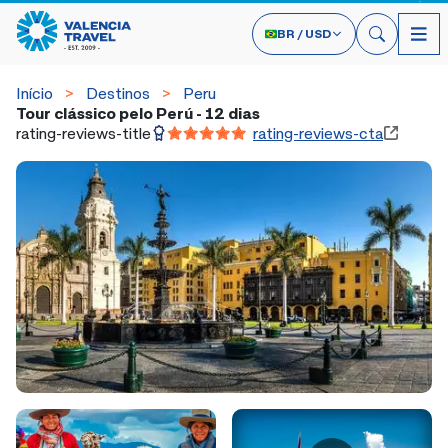
BR
/
USD
Início
Destinos
Peru
Tour clássico pelo Perú - 12 dias
rating-reviews-title
rating-reviews-cta