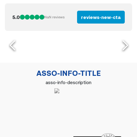
5.0
reviews-new-cta
NaN
reviews
ASSO-INFO-TITLE
asso-info-description