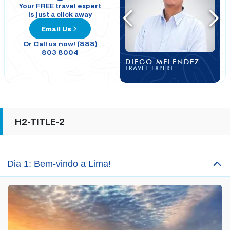
Your FREE travel expert
is just a click away
Email Us
Or Call us now! (888)
803 8004
DIEGO MELENDEZ
TRAVEL EXPERT
H2-TITLE-2
Dia 1: Bem-vindo a Lima!