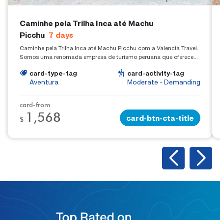
Caminhe pela Trilha Inca até Machu
Picchu
7
days
Caminhe pela Trilha Inca até Machu Picchu com a Valencia Travel.
Somos uma renomada empresa de turismo peruana que oferece
experiências de trekking em todo o Perú.
card-type-tag
card-activity-tag
Aventura
Moderate - Demanding
card-from
1,568
card-btn-cta-title
$