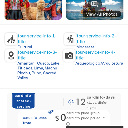
View All Photos
tour-service-info-1-
tour-service-info-2-
title
title
Cultural
Moderate
tour-service-info-3-
tour-service-info-4-
title
title
Amantani, Cusco, Lake
Arqueológico/Arquitetura
Titicaca, Lima, Machu
Picchu, Puno, Sacred
Valley
cardinfo-
cardinfo-days
12
shared-
/
11
cardinfo-
service
nights
cardinfo-price-group
0
$
cardinfo-price-
cardinfo-price-per-adult
from