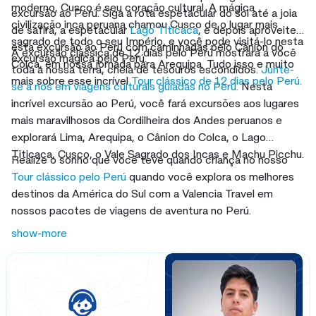
moderno, Cusco é seu coração cultural. A mágica
excursão ao Perú. Siga a rota espetacular do sol até a joia
civilização inca peruana chamou Cusco de o lugar mais
de safira, a espetacular
Lago Titicaca
, e depois aproveite
sagrado de todo o seu Império, e você pode visitá-lo nesta
esta excursão ao Perú com caminhadas pelo Cânion do
A excursão clássica de 12 dias pelo Perú mostrará a você
excursão mágica pelo Perú.
Colca, em nossa jornada para Arequipa. Tudo isso e muito
toda a nossa terra, cheia de tesouros escondidos.
Junte-
mais sobre esse incrível
Tour clássico de 12 dias pelo Perú.
se a nós em viagens culturais guiadas no Perú.
Nesta
incrível excursão ao Perú, você fará excursões aos lugares
mais maravilhosos da Cordilheira dos Andes peruanos e
explorará Lima, Arequipa, o Cânion do Colca, o Lago
Titicaca, Cusco, o Vale Sagrado dos Incas e Machu Picchu.
Realize o sonho que você teve quando criança no nosso
Tour clássico pelo Perú
quando você explora os melhores
destinos da América do Sul com a Valencia Travel em
nossos pacotes de viagens de aventura no Perú.
show-more