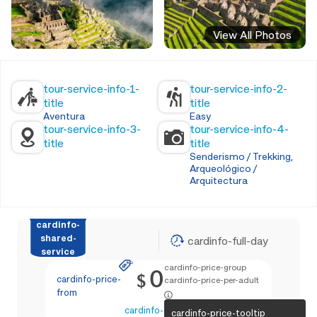
View All Photos
tour-service-info-1-
tour-service-info-2-
title
title
Aventura
Easy
tour-service-info-3-
tour-service-info-4-
title
title
Senderismo / Trekking,
Arqueológico /
Arquitectura
cardinfo-
shared-
cardinfo-full-day
service
cardinfo-price-group
0
$
cardinfo-price-
cardinfo-price-per-adult
from
cardinfo-text-4
cardinfo-price-tooltip