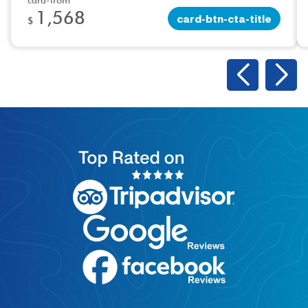
1,568
card-btn-cta-title
$