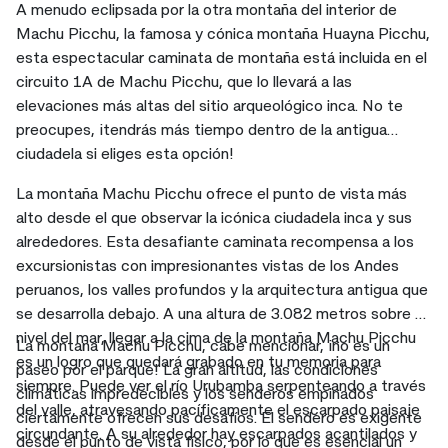
A menudo eclipsada por la otra montaña del interior de
Machu Picchu, la famosa y cónica montaña Huayna Picchu,
esta espectacular caminata de montaña está incluida en el
circuito 1A de Machu Picchu, que lo llevará a las
elevaciones más altas del sitio arqueológico inca. No te
preocupes, ¡tendrás más tiempo dentro de la antigua
ciudadela si eliges esta opción!
La montaña Machu Picchu ofrece el punto de vista más
alto desde el que observar la icónica ciudadela inca y sus
alrededores. Esta desafiante caminata recompensa a los
excursionistas con impresionantes vistas de los Andes
peruanos, los valles profundos y la arquitectura antigua que
se desarrolla debajo. A una altura de 3.082 metros sobre el
nivel del mar, llegar a la cima de la montaña Machu Picchu
La montaña Machu Picchu, cabe mencionar, ¡no es un
es un logro que quedará grabado en tu memoria para
paseo por el parque! La gran altitud, las condiciones
siempre. Puede ver el río Urubamba serpenteando a través
climáticas impredecibles y los senderos empinados
del valle, atravesando pacíficamente el escarpado paisaje
ciertamente ofrecen sus desafíos. El sendero es exigente
circundante. A su alrededor hay escarpados acantilados y
desde el punto de vista físico, por lo que es esencial un