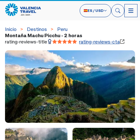
ES
/
USD
Inicio
Destinos
Peru
Montaña Machu Picchu - 2 horas
rating-reviews-title
rating-reviews-cta