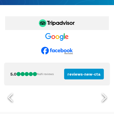
5.0
reviews-new-cta
NaN
reviews