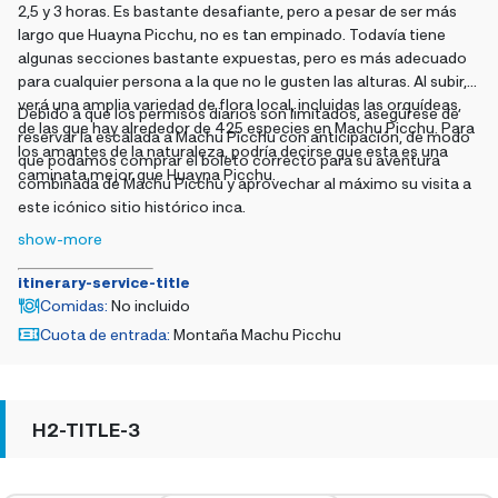
2,5 y 3 horas. Es bastante desafiante, pero a pesar de ser más
largo que Huayna Picchu, no es tan empinado. Todavía tiene
algunas secciones bastante expuestas, pero es más adecuado
para cualquier persona a la que no le gusten las alturas. Al subir,
verá una amplia variedad de flora local, incluidas las orquídeas,
Debido a que los permisos diarios son limitados, asegúrese de
de las que hay alrededor de 425 especies en Machu Picchu. Para
reservar la escalada a Machu Picchu con anticipación, de modo
los amantes de la naturaleza, podría decirse que esta es una
que podamos comprar el boleto correcto para su aventura
caminata mejor que Huayna Picchu.
combinada de Machu Picchu y aprovechar al máximo su visita a
este icónico sitio histórico inca.
show-more
itinerary-service-title
Comidas
:
No incluido
Cuota de entrada
:
Montaña Machu Picchu
H2-TITLE-3