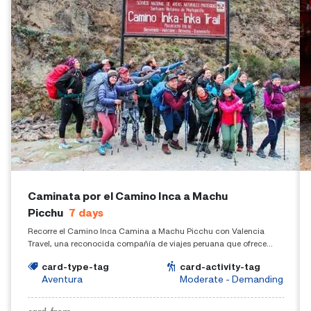
Caminata por el Camino Inca a Machu
Picchu
7
days
Recorre el Camino Inca Camina a Machu Picchu con Valencia
Travel, una reconocida compañía de viajes peruana que ofrece
experiencias fuera de lo común. Haga clic aquí para obtener más
card-type-tag
card-activity-tag
información sobre el Camino Inca a Machu Picchu.
Aventura
Moderate - Demanding
card-from