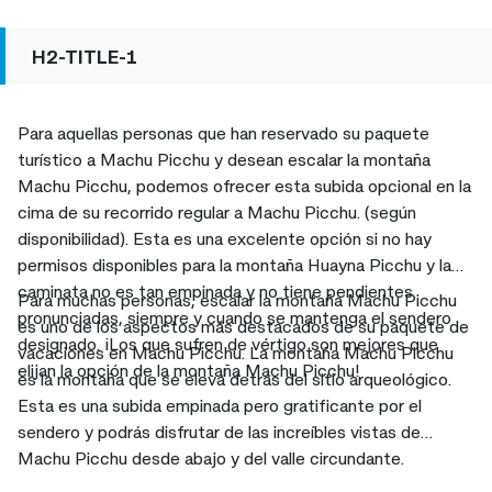
H2-TITLE-1
Para aquellas personas que han reservado su paquete
turístico a Machu Picchu y desean escalar la montaña
Machu Picchu, podemos ofrecer esta subida opcional en la
cima de su recorrido regular a Machu Picchu. (según
disponibilidad). Esta es una excelente opción si no hay
permisos disponibles para la montaña Huayna Picchu y la
caminata no es tan empinada y no tiene pendientes
Para muchas personas, escalar la montaña Machu Picchu
pronunciadas, siempre y cuando se mantenga el sendero
es uno de los aspectos más destacados de su paquete de
designado. ¡Los que sufren de vértigo son mejores que
vacaciones en Machu Picchu. La montaña Machu Picchu
elijan la opción de la montaña Machu Picchu!
es la montaña que se eleva detrás del sitio arqueológico.
Esta es una subida empinada pero gratificante por el
sendero y podrás disfrutar de las increíbles vistas de
Machu Picchu desde abajo y del valle circundante.