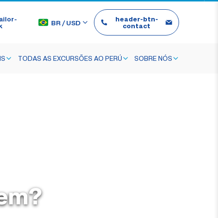
ilor-
header-btn-
BR
/
USD
k
contact
IS
TODAS AS EXCURSÕES AO PERÚ
SOBRE NÓS
tem?