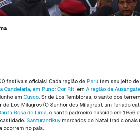
ima
 festivais oficiais! Cada região de
Perú
tem seu jeito de
la Candelaria, em Puno
;
Cor Riti
em
A região de Ausangat
e junho em
Cusco
, Sr de Los Temblores, o santo dos terr
 de Los Milagros (O Senhor dos Milagres), um feriado cat
Santa Rosa de Lima
, o santo padroeiro nascido em 1956
 castidade.
Santurantikuy
mercados de Natal tradicionais
a ocorrem no país.