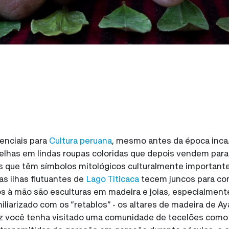
enciais para
Cultura peruana
, mesmo antes da época inca.
velhas em lindas roupas coloridas que depois vendem para 
que têm símbolos mitológicos culturalmente importantes.
s ilhas flutuantes de
Lago Titicaca
tecem juncos para cons
s à mão são esculturas em madeira e joias, especialmente
iliarizado com os “retablos” - os altares de madeira de 
lvez você tenha visitado uma comunidade de tecelões com