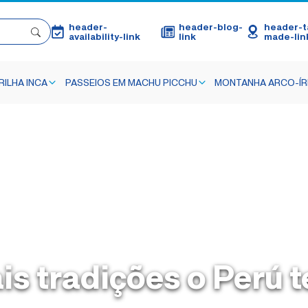
header-
header-blog-
header-ta
availability-link
link
made-lin
ILHA INCA
PASSEIOS EM MACHU PICCHU
MONTANHA ARCO-ÍR
is tradições o Perú 