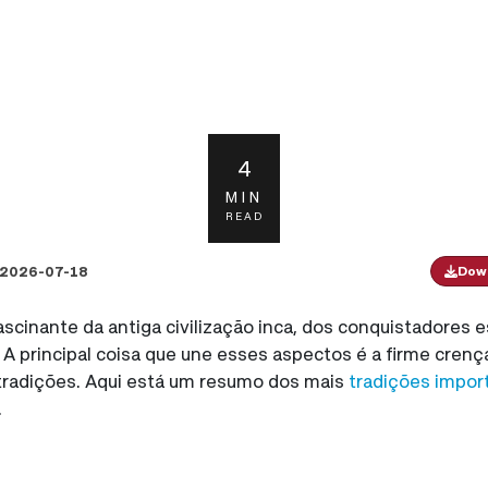
4
MIN
READ
2026-07-18
Down
scinante da antiga civilização inca, dos conquistadores
A principal coisa que une esses aspectos é a firme crença
tradições. Aqui está um resumo dos mais
tradições impor
.