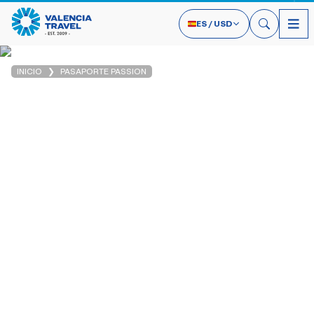
ES
/
USD
INICIO
PASAPORTE PASSION