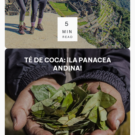
5
MIN
READ
TÉ DE COCA: ¡LA PANACEA
ANDINA!