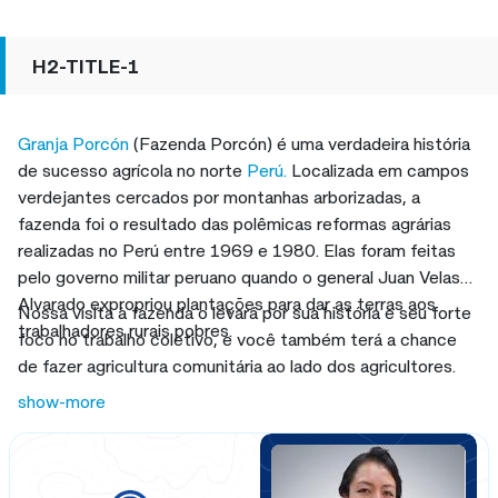
H2-TITLE-1
Granja Porcón
(Fazenda Porcón) é uma verdadeira história
de sucesso agrícola no norte
Perú.
Localizada em campos
verdejantes cercados por montanhas arborizadas, a
fazenda foi o resultado das polêmicas reformas agrárias
realizadas no Perú entre 1969 e 1980. Elas foram feitas
pelo governo militar peruano quando o general Juan Velasco
Alvarado expropriou plantações para dar as terras aos
Nossa visita à fazenda o levará por sua história e seu forte
trabalhadores rurais pobres.
foco no trabalho coletivo, e você também terá a chance
de fazer agricultura comunitária ao lado dos agricultores.
show-more