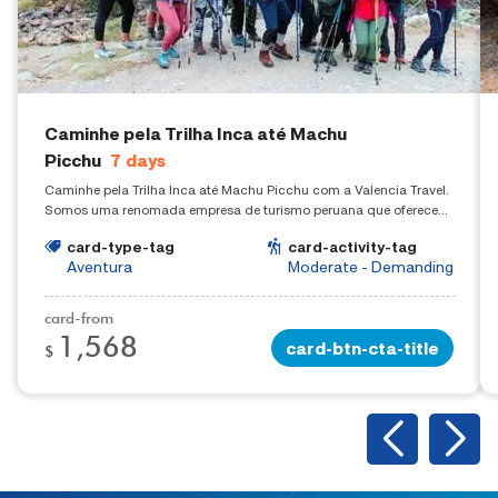
Caminhe pela Trilha Inca até Machu
Picchu
7
days
Caminhe pela Trilha Inca até Machu Picchu com a Valencia Travel.
Somos uma renomada empresa de turismo peruana que oferece
experiências de trekking em todo o Perú.
card-type-tag
card-activity-tag
Aventura
Moderate - Demanding
card-from
1,568
card-btn-cta-title
$