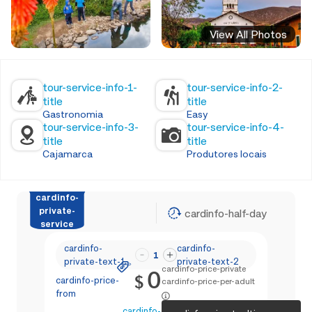
View All Photos
tour-service-info-1-
tour-service-info-2-
title
title
Gastronomia
Easy
tour-service-info-3-
tour-service-info-4-
title
title
Cajamarca
Produtores locais
cardinfo-
private-
cardinfo-half-day
service
cardinfo-
cardinfo-
1
private-text-1
private-text-2
cardinfo-price-private
0
$
cardinfo-price-
cardinfo-price-per-adult
from
cardinfo-text-4