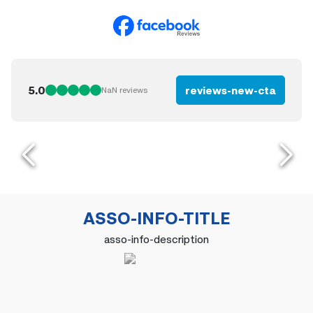
5.0
reviews-new-cta
NaN
reviews
ASSO-INFO-TITLE
asso-info-description