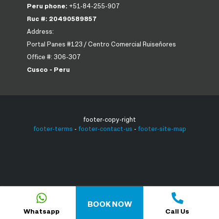
Peru phone:
+51-84-255-907
Ruc #: 20490589857
Address:
Portal Panes #123 / Centro Comercial Ruiseñores
Office #: 306-307
Cusco - Peru
footer-copy-right
footer-terms
-
footer-contact-us
-
footer-site-map
BOOK NOW
Whatsapp
Call Us