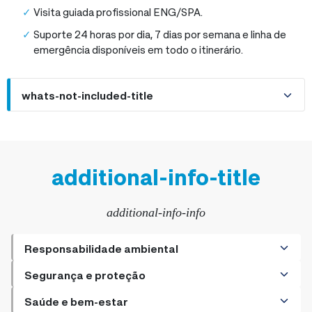
Visita guiada profissional ENG/SPA.
Suporte 24 horas por dia, 7 dias por semana e linha de
emergência disponíveis em todo o itinerário.
whats-not-included-title
additional-info-title
additional-info-info
Responsabilidade ambiental
+
Como ser um viajante responsável
Segurança e proteção
+
+
Práticas sustentáveis para o turista ecológico no Perú
Os hotéis têm cofres?
Saúde e bem-estar