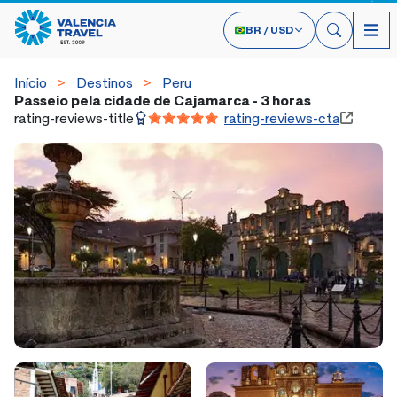
BR
/
USD
Início
Destinos
Peru
Passeio pela cidade de Cajamarca - 3 horas
rating-reviews-title
rating-reviews-cta