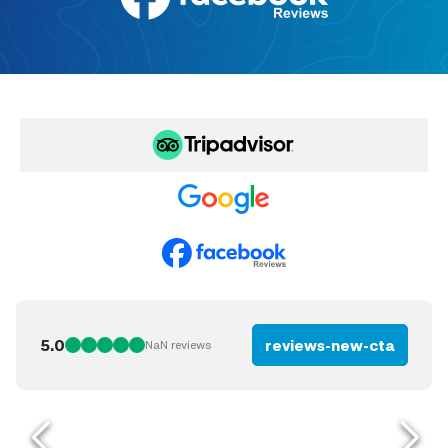
5.0
reviews-new-cta
NaN
reviews