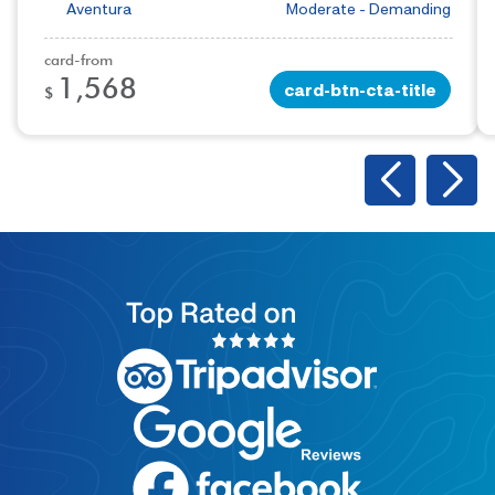
Aventura
Moderate - Demanding
card-from
1,568
card-btn-cta-title
$