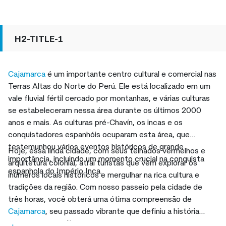
H2-TITLE-1
Cajamarca
é um importante centro cultural e comercial nas
Terras Altas do Norte do Perú. Ele está localizado em um
vale fluvial fértil cercado por montanhas, e várias culturas
se estabeleceram nessa área durante os últimos 2000
anos e mais. As culturas pré-Chavín, os incas e os
conquistadores espanhóis ocuparam esta área, que
testemunhou vários eventos históricos de grande
Hoje, essa linda cidade, com seus telhados vermelhos e
importância, incluindo um momento crucial na conquista
arquitetura colonial, atrai turistas que vêm explorar os
espanhola do Império Inca.
inúmeros locais históricos e mergulhar na rica cultura e
tradições da região. Com nosso passeio pela cidade de
três horas, você obterá uma ótima compreensão de
Cajamarca
, seu passado vibrante que definiu a história
peruana e sua cultura.