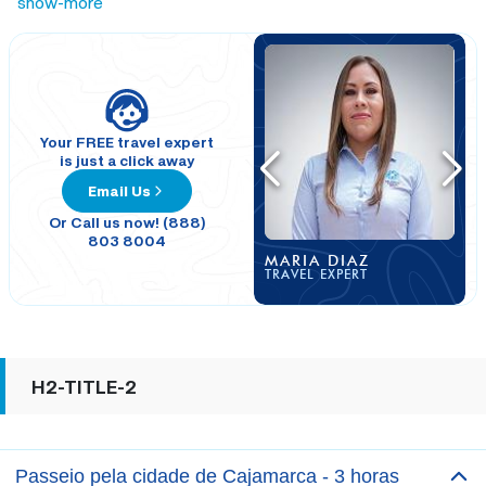
show-more
Your FREE travel expert
is just a click away
Email Us
Or Call us now! (888)
803 8004
MARIA DIAZ
TRAVEL EXPERT
H2-TITLE-2
Passeio pela cidade de Cajamarca - 3 horas