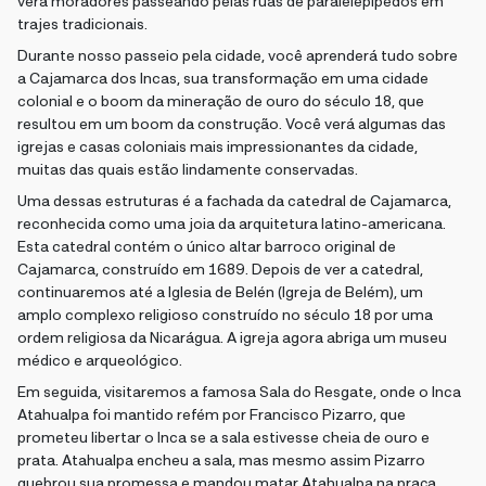
verá moradores passeando pelas ruas de paralelepípedos em
trajes tradicionais.
Durante nosso passeio pela cidade, você aprenderá tudo sobre
a Cajamarca dos Incas, sua transformação em uma cidade
colonial e o boom da mineração de ouro do século 18, que
resultou em um boom da construção. Você verá algumas das
igrejas e casas coloniais mais impressionantes da cidade,
muitas das quais estão lindamente conservadas.
Uma dessas estruturas é a fachada da catedral de Cajamarca,
reconhecida como uma joia da arquitetura latino-americana.
Esta catedral contém o único altar barroco original de
Cajamarca, construído em 1689. Depois de ver a catedral,
continuaremos até a Iglesia de Belén (Igreja de Belém), um
amplo complexo religioso construído no século 18 por uma
ordem religiosa da Nicarágua. A igreja agora abriga um museu
médico e arqueológico.
Em seguida, visitaremos a famosa Sala do Resgate, onde o Inca
Atahualpa foi mantido refém por Francisco Pizarro, que
prometeu libertar o Inca se a sala estivesse cheia de ouro e
prata. Atahualpa encheu a sala, mas mesmo assim Pizarro
quebrou sua promessa e mandou matar Atahualpa na praça