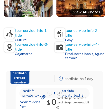
View All Photos
tour-service-info-1-
tour-service-info-2-
title
title
Cultural
Easy
tour-service-info-3-
tour-service-info-4-
title
title
Cajamarca
Produtores locais, Águas
termais
cardinfo-
private-
cardinfo-half-day
service
cardinfo-
cardinfo-
1
private-text-1
private-text-2
cardinfo-price-private
0
$
cardinfo-price-
cardinfo-price-per-adult
from