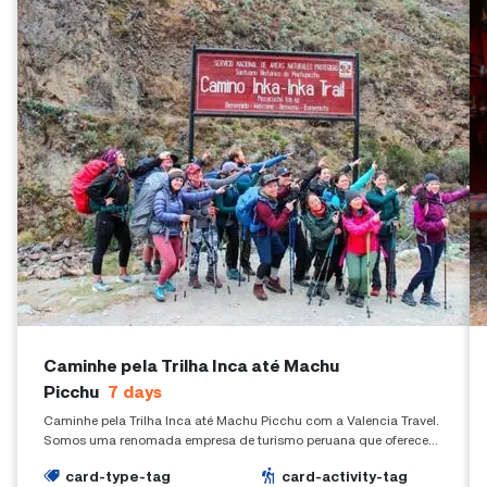
Caminhe pela Trilha Inca até Machu
Picchu
7
days
Caminhe pela Trilha Inca até Machu Picchu com a Valencia Travel.
Somos uma renomada empresa de turismo peruana que oferece
experiências de trekking em todo o Perú.
card-type-tag
card-activity-tag