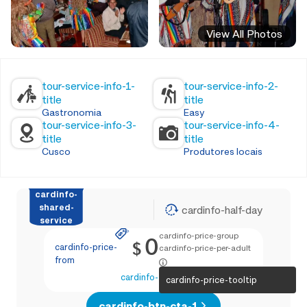
View All Photos
tour-service-info-1-
tour-service-info-2-
title
title
Gastronomia
Easy
tour-service-info-3-
tour-service-info-4-
title
title
Cusco
Produtores locais
cardinfo-
shared-
cardinfo-half-day
service
cardinfo-price-group
0
$
cardinfo-price-
cardinfo-price-per-adult
from
cardinfo-text-4
cardinfo-price-tooltip
cardinfo-btn-cta-1