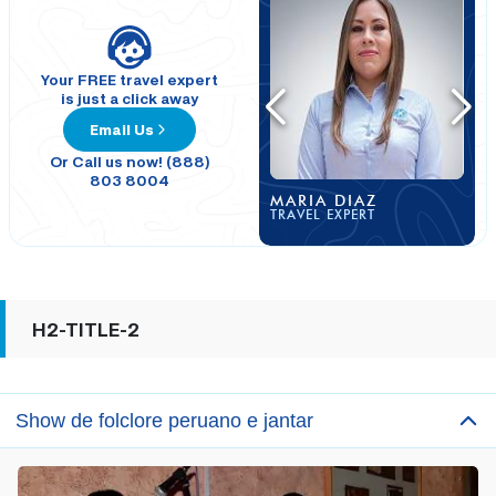
Experimente a culinária local
e um
folclore peruano
tradicional
show com Valencia Travel Cusco!
Your FREE travel expert
is just a click away
Email Us
Or Call us now! (888)
803 8004
MARIA DIAZ
TRAVEL EXPERT
H2-TITLE-2
Show de folclore peruano e jantar