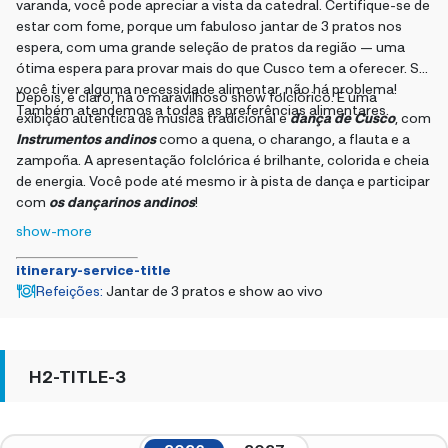
varanda, você pode apreciar a vista da catedral. Certifique-se de
estar com fome, porque um fabuloso jantar de 3 pratos nos
espera, com uma grande seleção de pratos da região — uma
ótima espera para provar mais do que Cusco tem a oferecer. Se
você tiver alguma necessidade alimentar, não há problema!
Depois, é claro, há o maravilhoso show folclórico. É uma
Também atendemos a todas as preferências alimentares.
exibição autêntica de música tradicional e
dança de Cusco
, com
Instrumentos andinos
como a quena, o charango, a flauta e a
zampoña. A apresentação folclórica é brilhante, colorida e cheia
de energia. Você pode até mesmo ir à pista de dança e participar
com
os dançarinos andinos
!
show-more
itinerary-service-title
Refeições
:
Jantar de 3 pratos e show ao vivo
H2-TITLE-3