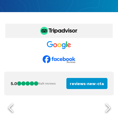
5.0
reviews-new-cta
NaN
reviews