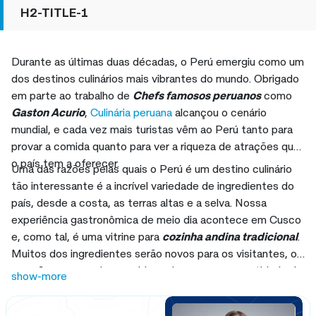
H2-TITLE-1
Durante as últimas duas décadas, o Perú emergiu como um
dos destinos culinários mais vibrantes do mundo. Obrigado
em parte ao trabalho de
Chefs famosos peruanos
como
Gaston Acurio
,
Culinária peruana
alcançou o cenário
mundial, e cada vez mais turistas vêm ao Perú tanto para
provar a comida quanto para ver a riqueza de atrações que
o país tem a oferecer.
Uma das razões pelas quais o Perú é um destino culinário
tão interessante é a incrível variedade de ingredientes do
país, desde a costa, as terras altas e a selva. Nossa
experiência gastronômica de meio dia acontece em Cusco
e, como tal, é uma vitrine para
cozinha andina tradicional
.
Muitos dos ingredientes serão novos para os visitantes, o
que não surpreende, considerando a enorme quantidade de
show-more
produtos produzidos nas terras altas — uma região com
3.000 espécies de batata e 55 variedades de milho!