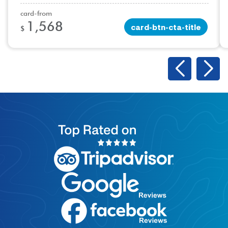
card-from
1,568
card-btn-cta-title
$