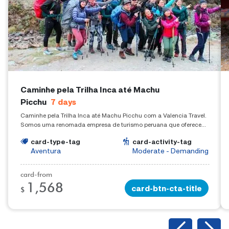
Caminhe pela Trilha Inca até Machu
Picchu
7
days
Caminhe pela Trilha Inca até Machu Picchu com a Valencia Travel.
Somos uma renomada empresa de turismo peruana que oferece
experiências de trekking em todo o Perú.
card-type-tag
card-activity-tag
Aventura
Moderate - Demanding
card-from
1,568
card-btn-cta-title
$