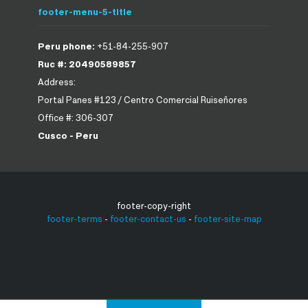
footer-menu-5-title
Peru phone:
+51-84-255-907
Ruc #: 20490589857
Address:
Portal Panes #123 / Centro Comercial Ruiseñores
Office #: 306-307
Cusco - Peru
footer-copy-right
footer-terms
-
footer-contact-us
-
footer-site-map