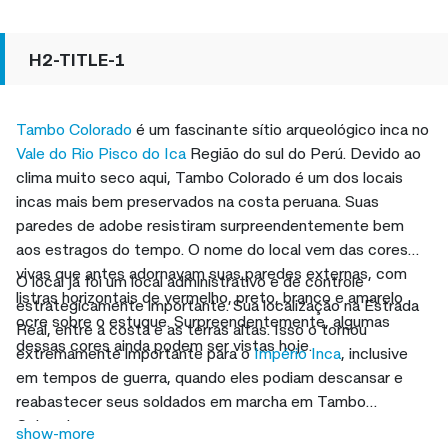
H2-TITLE-1
Tambo Colorado
é um fascinante sítio arqueológico inca no
Vale do Rio Pisco do Ica
Região do sul do Perú. Devido ao
clima muito seco aqui, Tambo Colorado é um dos locais
incas mais bem preservados na costa peruana. Suas
paredes de adobe resistiram surpreendentemente bem
aos estragos do tempo. O nome do local vem das cores
vivas que antes adornavam suas paredes externas, com
O local já foi um local administrativo e de controle
listras horizontais de vermelho, preto, branco e amarelo
estrategicamente importante. Sua localização na Estrada
ocre sobre o estuque. Surpreendentemente, algumas
Real, entre a costa e as terras altas. Isso o tornou
dessas cores ainda podem ser vistas hoje.
extremamente importante para o
Império Inca
, inclusive
em tempos de guerra, quando eles podiam descansar e
reabastecer seus soldados em marcha em Tambo
Colorado.
show-more