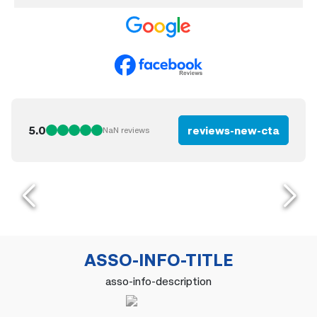
5.0
reviews-new-cta
NaN
reviews
ASSO-INFO-TITLE
asso-info-description