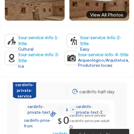
View All Photos
tour-service-info-1-
tour-service-info-2-
title
title
Cultural
Easy
tour-service-info-3-
tour-service-info-4-title
title
Arqueológico/Arquitetura,
Produtores locais
Ica
cardinfo-
private-
cardinfo-half-day
service
cardinfo-
cardinfo-
1
private-text-1
private-text-2
cardinfo-price-private
0
$
cardinfo-price-
cardinfo-price-per-adult
from
cardinfo-text-4