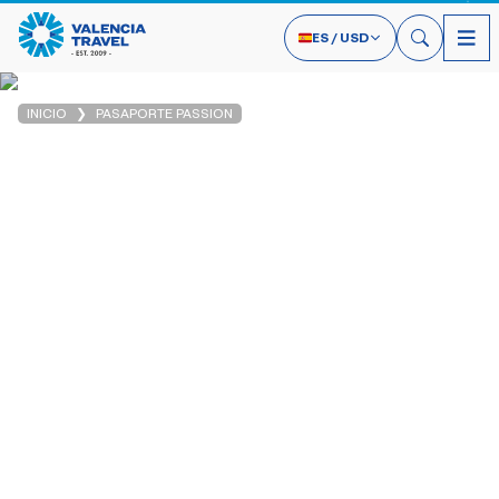
ES
/
USD
INICIO
PASAPORTE PASSION