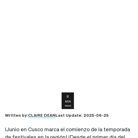
6
MIN
READ
CLAIRE DEAN
Written by:
Last Update:
2025-06-25
¡Junio en Cusco marca el comienzo de la temporada
de festivales en la región! ¡Desde el primer día del