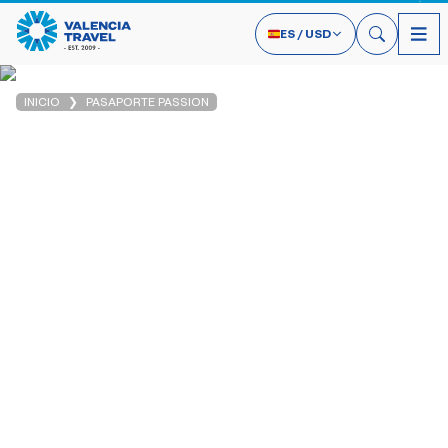
ES
/
USD
INICIO
PASAPORTE PASSION