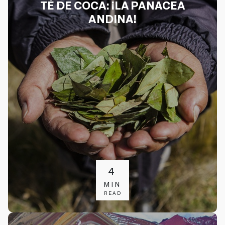
TÉ DE COCA: ¡LA PANACEA
ANDINA!
4
MIN
READ