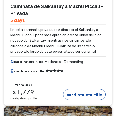
Caminata de Salkantay a Machu Picchu -
Privada
5
Days
En esta caminata privada de 5 días por el Salkantay a
Machu Picchu, podemos apreciar la vista única del pico
nevado del Salkantay mientras nos dirigimos a la
ciudadela de Machu Picchu. ¡Disfruta de un servicio
privado a lo largo de esta épica ruta de senderismo!
card-rating-title
:
Moderate - Demanding
card-review-title
:
from
USD
1,779
$
card-btn-cta-title
card-price-pp-title