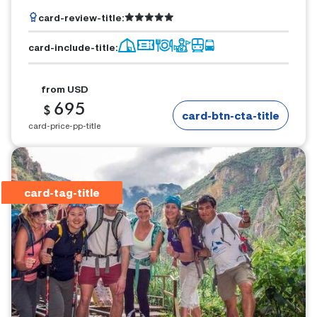
card-review-title
:
card-include-title
:
from
USD
695
$
card-btn-cta-title
card-price-pp-title
card-tag-title