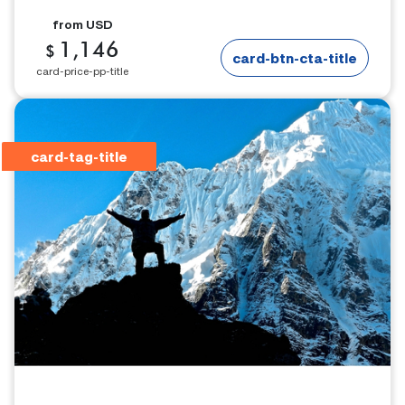
from
USD
1,146
$
card-btn-cta-title
card-price-pp-title
card-tag-title