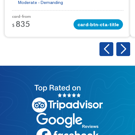
Moderate - Demanding
card-from
835
card-btn-cta-title
$