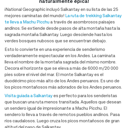
naturalmente épica!
¡National Geographic incluyó Salkantay en su lista de las 25
mejores caminatas del mundo!
La ruta de trekking Salkantay
te lleva a Machu Picchu
a través de asombrosos paisajes
andinos. Se extiende desde pasos de alta montaña hasta la
sagrada montaña Salkantay. Luego desciende hasta los
verdes bosques nubosos que se encuentran debajo.
Esto lo convierte en una experiencia de senderismo
verdaderamente espectacular en los Andes. La caminata
lleva el nombre de la montaña sagrada del mismo nombre.
Decora el horizonte que se eleva a más de 6000 m/20 000
pies sobre el nivel del mar. El monte Salkantay es el
duodécimo pico más alto de los Andes peruanos. Es uno de
los picos montañosos más adorados de los Andes peruanos.
Visita guiada a Salkantay
es perfecto para los senderistas
que buscan una ruta menos transitada. Aquellos que desean
un sendero igual de impresionante a Machu Picchu. El
sendero lo lleva a través de remotos pueblos andinos. Pasa
ríos caudalosos. Luego cruza los picos montañosos de gran
altitud del paso de Salkantay.