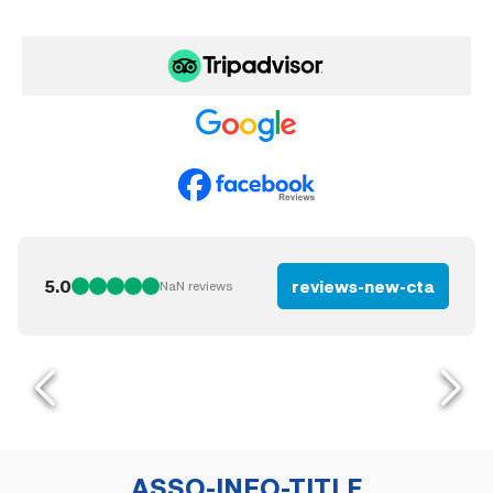
5.0
reviews-new-cta
NaN
reviews
ASSO-INFO-TITLE