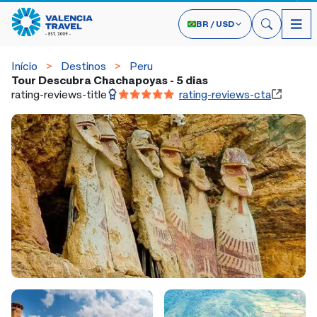
BR
/
USD
Início
Destinos
Peru
Tour Descubra Chachapoyas - 5 dias
rating-reviews-title
rating-reviews-cta