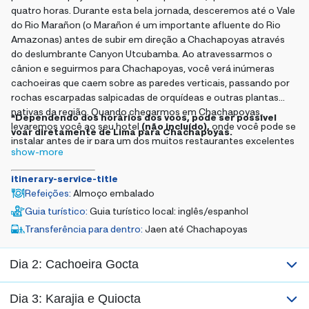
quatro horas. Durante esta bela jornada, desceremos até o Vale
do Rio Marañon (o Marañon é um importante afluente do Rio
Amazonas) antes de subir em direção a Chachapoyas através
do deslumbrante Canyon Utcubamba. Ao atravessarmos o
cânion e seguirmos para Chachapoyas, você verá inúmeras
cachoeiras que caem sobre as paredes verticais, passando por
rochas escarpadas salpicadas de orquídeas e outras plantas
nativas da região. Quando chegarmos em Chachapoyas,
*Dependendo dos horários dos voos, pode ser possível
levaremos você ao seu hotel
(não incluído),
onde você pode se
voar diretamente de Lima para Chachapoyas.
instalar antes de ir para um dos muitos restaurantes excelentes
show-more
da cidade para jantar
(não incluído).
itinerary-service-title
Refeições
:
Almoço embalado
Guia turístico
:
Guia turístico local: inglês/espanhol
Transferência para dentro
:
Jaen até Chachapoyas
Dia 2: Cachoeira Gocta
Dia 3: Karajia e Quiocta