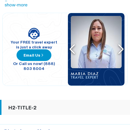
Perú.
show-more
Your FREE travel expert
is just a click away
Email Us
Or Call us now! (888)
803 8004
MARIA DIAZ
TRAVEL EXPERT
H2-TITLE-2