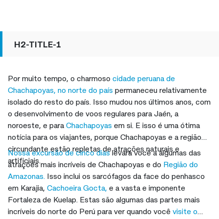
H2-TITLE-1
Por muito tempo, o charmoso
cidade peruana de
Chachapoyas, no norte do país
permaneceu relativamente
isolado do resto do país. Isso mudou nos últimos anos, com
o desenvolvimento de voos regulares para Jaén, a
noroeste, e para
Chachapoyas
em si. E isso é uma ótima
notícia para os viajantes, porque Chachapoyas e a região
circundante estão repletas de atrações naturais e
Nossa excursão de cinco dias
levará você a algumas das
artificiais.
atrações mais incríveis de Chachapoyas e do
Região do
Amazonas.
Isso inclui os sarcófagos da face do penhasco
em Karajia,
Cachoeira Gocta,
e a vasta e imponente
Fortaleza de Kuelap. Estas são algumas das partes mais
incríveis do norte do Perú para ver quando você
visite o