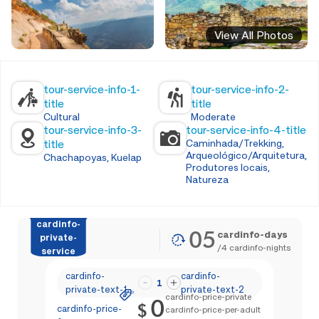
View All Photos
tour-service-info-1-
tour-service-info-2-
title
title
Cultural
Moderate
tour-service-info-3-
tour-service-info-4-title
title
Caminhada/Trekking,
Arqueológico/Arquitetura,
Chachapoyas, Kuelap
Produtores locais,
Natureza
cardinfo-
05
cardinfo-days
private-
/
4
cardinfo-nights
service
cardinfo-
cardinfo-
1
private-text-1
private-text-2
cardinfo-price-private
0
$
cardinfo-price-
cardinfo-price-per-adult