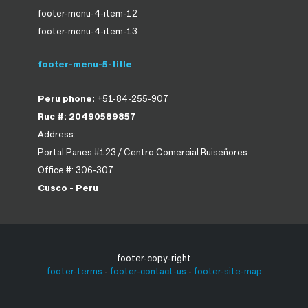
footer-menu-4-item-12
footer-menu-4-item-13
footer-menu-5-title
Peru phone:
+51-84-255-907
Ruc #: 20490589857
Address:
Portal Panes #123 / Centro Comercial Ruiseñores
Office #: 306-307
Cusco - Peru
footer-copy-right
footer-terms
-
footer-contact-us
-
footer-site-map