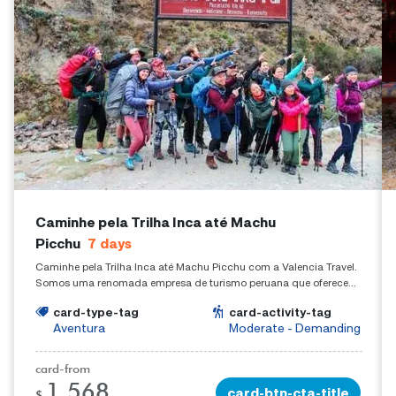
Caminhe pela Trilha Inca até Machu
Picchu
7
days
Caminhe pela Trilha Inca até Machu Picchu com a Valencia Travel.
Somos uma renomada empresa de turismo peruana que oferece
experiências de trekking em todo o Perú.
card-type-tag
card-activity-tag
Aventura
Moderate - Demanding
card-from
1,568
card-btn-cta-title
$