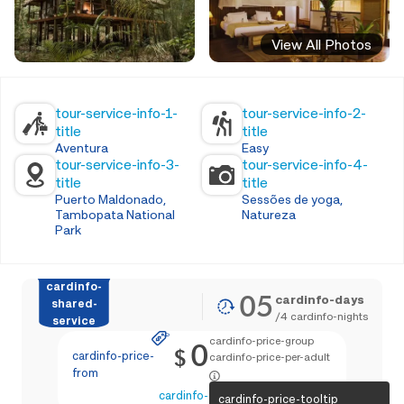
View All Photos
tour-service-info-1-
tour-service-info-2-
title
title
Aventura
Easy
tour-service-info-3-
tour-service-info-4-
title
title
Puerto Maldonado,
Sessões de yoga,
Tambopata National
Natureza
Park
cardinfo-
05
cardinfo-days
shared-
/
4
cardinfo-nights
service
cardinfo-price-group
0
$
cardinfo-price-
cardinfo-price-per-adult
from
cardinfo-text-4
cardinfo-price-tooltip