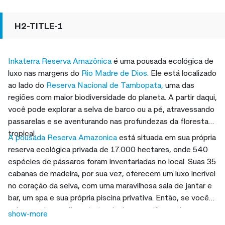
H2-TITLE-1
Inkaterra Reserva Amazônica
é uma pousada ecológica de
luxo nas margens do
Rio Madre de Dios.
Ele está localizado
ao lado do
Reserva Nacional de Tambopata,
uma das
regiões com maior biodiversidade do planeta. A partir daqui,
você pode explorar a selva de barco ou a pé, atravessando
passarelas e se aventurando nas profundezas da floresta
tropical.
A pousada Reserva Amazonica
está situada em sua própria
reserva ecológica privada de 17.000 hectares, onde 540
espécies de pássaros foram inventariadas no local. Suas 35
cabanas de madeira, por sua vez, oferecem um luxo incrível
no coração da selva, com uma maravilhosa sala de jantar e
bar, um spa e sua própria piscina privativa. Então, se você
quiser explorar a floresta tropical com estilo, venha se
show-more
hospedar no
Inkaterra Reserva Amazônica!