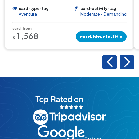
experiências de trekking em todo o Perú.
card-type-tag
card-activity-tag
Aventura
Moderate - Demanding
card-from
1,568
card-btn-cta-title
$