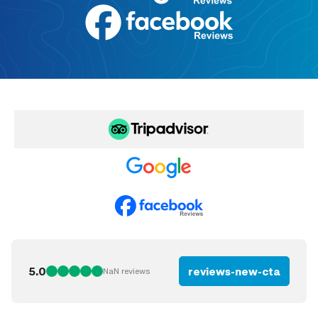
5.0
reviews-new-cta
NaN
reviews