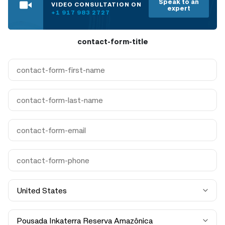
Speak to an
+
VIDEO CONSULTATION ON
Você pode beber água da torneira no Perú?
expert
+1 917 983 2727
contact-form-title