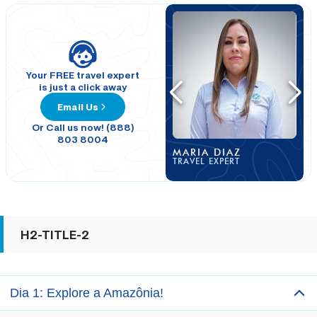
Your FREE travel expert
is just a click away
Email Us
Or Call us now! (888)
803 8004
MARIA DIAZ
TRAVEL EXPERT
H2-TITLE-2
Dia 1: Explore a Amazônia!