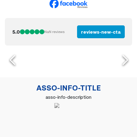
5.0
reviews-new-cta
NaN
reviews
ASSO-INFO-TITLE
asso-info-description