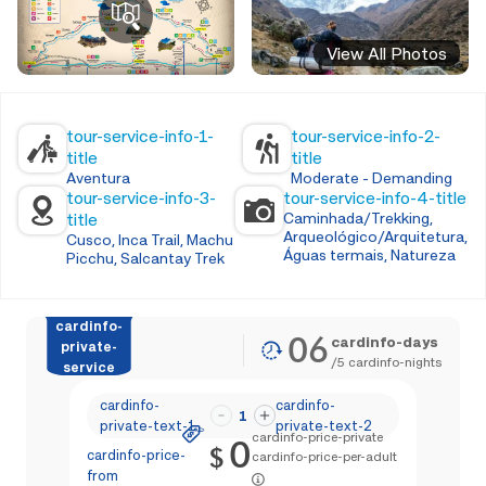
View All Photos
tour-service-info-1-
tour-service-info-2-
title
title
Aventura
Moderate - Demanding
tour-service-info-3-
tour-service-info-4-title
title
Caminhada/Trekking,
Arqueológico/Arquitetura,
Cusco, Inca Trail, Machu
Águas termais, Natureza
Picchu, Salcantay Trek
cardinfo-
06
cardinfo-days
private-
/
5
cardinfo-nights
service
cardinfo-
cardinfo-
1
private-text-1
private-text-2
cardinfo-price-private
0
$
cardinfo-price-
cardinfo-price-per-adult
from