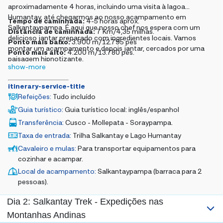
aproximadamente 4 horas, incluindo uma visita à lagoa
Humantay, até chegarmos ao nosso acampamento em
Tempo de caminhada:
4-5 horas aprox.
Salkantaypampa. É aqui que nosso chef nos espera com um
Distância de caminhada:
7 Km/4,35 milhas.
delicioso jantar preparado com ingredientes locais. Vamos
Ponto mais baixo:
3.900 m/12.795 pés
montar um acampamento e depois jantar, cercados por uma
Ponto mais alto:
4.200 m/13.780 pés.
paisagem hipnotizante.
show-more
itinerary-service-title
Refeições
:
Tudo incluído
Guia turístico
:
Guia turístico local: inglês/espanhol
Transferência
:
Cusco - Mollepata - Soraypampa.
Taxa de entrada
:
Trilha Salkantay e Lago Humantay
Cavaleiro e mulas
:
Para transportar equipamentos para
cozinhar e acampar.
Local de acampamento
:
Salkantaypampa (barraca para 2
pessoas).
Dia 2: Salkantay Trek - Expedições nas
Montanhas Andinas