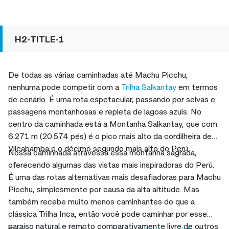
H2-TITLE-1
De todas as várias caminhadas até Machu Picchu,
nenhuma pode competir com a
Trilha Salkantay
em termos
de cenário. É uma rota espetacular, passando por selvas e
passagens montanhosas e repleta de lagoas azuis. No
centro da caminhada está a Montanha Salkantay, que com
6.271 m (20.574 pés) é o pico mais alto da cordilheira de
Vilcabamba e o décimo segundo mais alto do Perú.
Nossa caminhada atravessa essa montanha sagrada,
oferecendo algumas das vistas mais inspiradoras do Perú.
É uma das rotas alternativas mais desafiadoras para Machu
Picchu, simplesmente por causa da alta altitude. Mas
também recebe muito menos caminhantes do que a
clássica Trilha Inca, então você pode caminhar por esse
paraíso natural e remoto comparativamente livre de outros