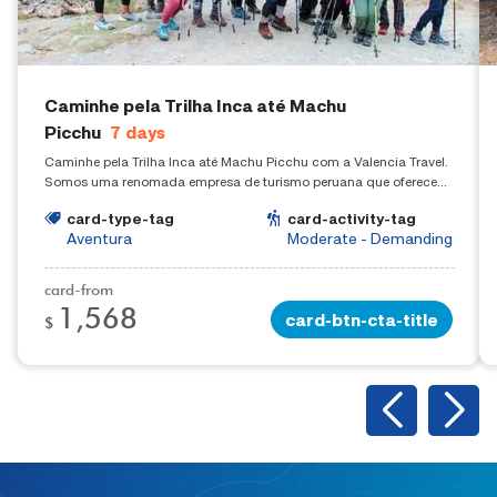
Caminhe pela Trilha Inca até Machu
Picchu
7
days
Caminhe pela Trilha Inca até Machu Picchu com a Valencia Travel.
Somos uma renomada empresa de turismo peruana que oferece
experiências de trekking em todo o Perú.
card-type-tag
card-activity-tag
Aventura
Moderate - Demanding
card-from
1,568
card-btn-cta-title
$