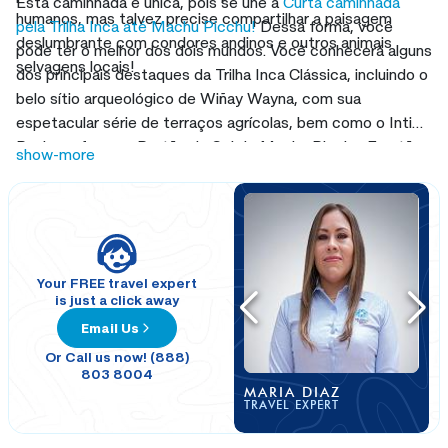
Esta caminhada é única, pois se une à
Curta caminhada
humanos, mas talvez precise compartilhar a paisagem
pela Trilha Inca até Machu Picchu!
Dessa forma, você
deslumbrante com condores andinos e outros animais
pode ter o melhor dos dois mundos. Você conhecerá alguns
selvagens locais!
dos principais destaques da Trilha Inca Clássica, incluindo o
belo sítio arqueológico de Wiñay Wayna, com sua
espetacular série de terraços agrícolas, bem como o Inti
Punku, o famoso Portão do Sol de Machu Picchu. E então,
show-more
é claro, há
Machu Picchu
em si, uma das vistas mais
sublimes do planeta. Junte-se a nós nesta caminhada
combinada até Machu Picchu!
Your FREE travel expert
is just a click away
Email Us
Or Call us now! (888)
803 8004
MARIA DIAZ
TRAVEL EXPERT