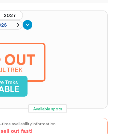
2027
026
 OUT
IL TREK
ve Treks
LABLE
Available spots
-time availability information.
ell out fast!