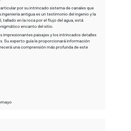
articular por su intrincado sistema de canales que
a ingeniería antigua es un testimonio del ingenio y la
, tallado en la roca por el flujo del agua, está
nigmático encanto del sitio.
impresionantes paisajes y los intrincados detalles
os. Su experto guía le proporcionará información
 ofrecerá una comprensión más profunda de este
bemayo