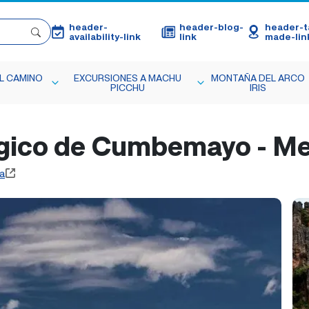
header-
header-blog-
header-ta
availability-link
link
made-lin
L CAMINO
EXCURSIONES A MACHU
MONTAÑA DEL ARCO
PICCHU
IRIS
gico de Cumbemayo - Me
a