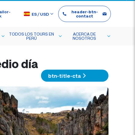
ilor-
header-btn-
ES
/
USD
k
contact
TODOS LOS TOURS EN
ACERCA DE
PERÚ
NOSOTROS
dio día
btn-title-cta