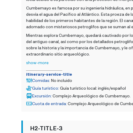
Cumbemayo es famosa por su ingeniería hidráulica, en p
desvía el agua del Pacífico al Atlántico. Esta proeza de l
habilidad de los primeros habitantes de la región. El canal
adornado con misteriosos petroglifos que se suman al e
Mientras explora Cumbemayo, quedará cautivado por los 
del antiguo canal, así como por los detallados petroglif
sobre la historia y la importancia de Cumbemayo, y le
extraordinario sitio arqueológico.
show-more
itinerary-service-title
Comidas
:
No incluido
Guía turístico
:
Guía turístico local: inglés/español
Excursión
:
Complejo Arqueológico de Cumbemayo.
Cuota de entrada
:
Complejo Arqueológico de Cum
H2-TITLE-3