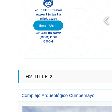
Your FREE travel
expert is just a
click away
Email Us
Or Call us now!
(888) 803
8004
H2-TITLE-2
Complejo Arqueológico Cumbemayo