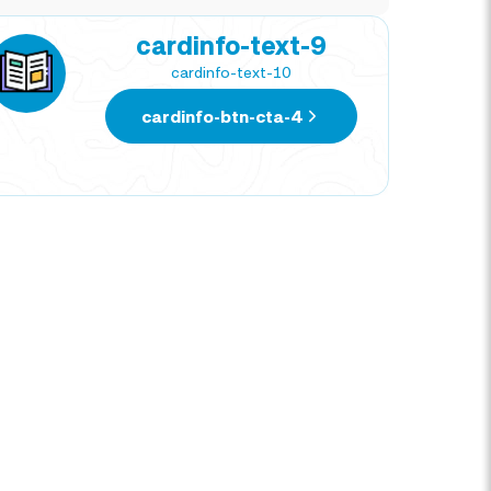
cardinfo-text-9
cardinfo-text-10
cardinfo-btn-cta-4
MARIA DIAZ
DIE
TRAVEL EXPERT
TRAV