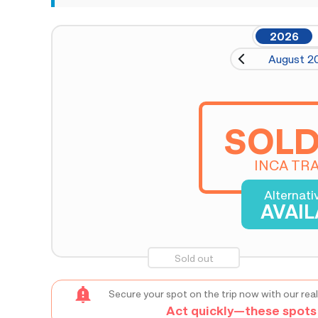
2026
August 2
SOLD
INCA TRA
Alternati
AVAI
Sold out
Secure your spot on the trip now with our real
Act quickly—these spots s