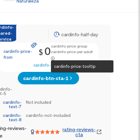
Naturaleza
rdinfo-
hared-
cardinfo-half-day
ervice
cardinfo-price-group
0
$
cardinfo-price-
cardinfo-price-per-adult
from
cardinfo-text-4
cardinfo-price-tooltip
cardinfo-btn-cta-1
dinfo-
t-5
cardinfo-
Not included
text-7
cardinfo-
cardinfo-not-included
text-8
ing-reviews-
rating-reviews-
cta
le