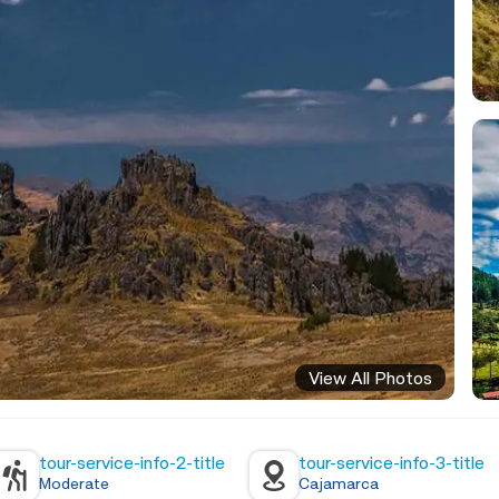
View All Photos
tour-service-info-2-title
tour-service-info-3-title
Moderate
Cajamarca