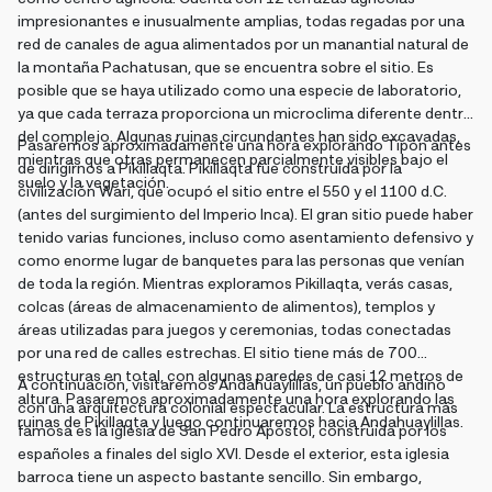
impresionantes e inusualmente amplias, todas regadas por una
red de canales de agua alimentados por un manantial natural de
la montaña Pachatusan, que se encuentra sobre el sitio. Es
posible que se haya utilizado como una especie de laboratorio,
ya que cada terraza proporciona un microclima diferente dentro
del complejo. Algunas ruinas circundantes han sido excavadas,
Pasaremos aproximadamente una hora explorando Tipón antes
mientras que otras permanecen parcialmente visibles bajo el
de dirigirnos a Pikillaqta. Pikillaqta fue construida por la
suelo y la vegetación.
civilización Wari, que ocupó el sitio entre el 550 y el 1100 d.C.
(antes del surgimiento del Imperio Inca). El gran sitio puede haber
tenido varias funciones, incluso como asentamiento defensivo y
como enorme lugar de banquetes para las personas que venían
de toda la región. Mientras exploramos Pikillaqta, verás casas,
colcas (áreas de almacenamiento de alimentos), templos y
áreas utilizadas para juegos y ceremonias, todas conectadas
por una red de calles estrechas. El sitio tiene más de 700
estructuras en total, con algunas paredes de casi 12 metros de
A continuación, visitaremos Andahuaylillas, un pueblo andino
altura. Pasaremos aproximadamente una hora explorando las
con una arquitectura colonial espectacular. La estructura más
ruinas de Pikillaqta y luego continuaremos hacia Andahuaylillas.
famosa es la iglesia de San Pedro Apóstol, construida por los
españoles a finales del siglo XVI. Desde el exterior, esta iglesia
barroca tiene un aspecto bastante sencillo. Sin embargo,