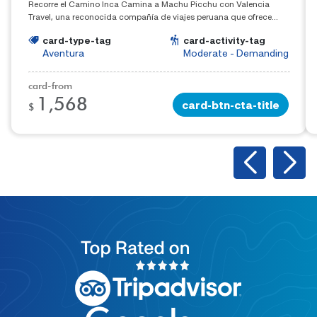
Recorre el Camino Inca Camina a Machu Picchu con Valencia
Travel, una reconocida compañía de viajes peruana que ofrece
experiencias fuera de lo común. Haga clic aquí para obtener más
card-type-tag
card-activity-tag
información sobre el Camino Inca a Machu Picchu.
Aventura
Moderate - Demanding
card-from
1,568
card-btn-cta-title
$