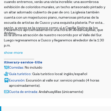
cuando entremos, verás una vista increíble: una asombrosa
exhibición de coloridos murales, un techo artesonado pintado y
un altar adornado cubierto de pan de oro. La iglesia también
cuenta con un majestuoso piano, numerosas pinturas de la
escuela de artistas de Cusco y una exquisita platería. Por esta
razón, a veces se la conoce como «La Capilla Sixtina de los
Pasaremos aproximadamente una hora en Andahuaylillas, que
Andes».
es la última atracción de nuestro recorrido por el Valle del Sur.
Luego regresaremos a Cusco y llegaremos alrededor de la 1:30
p.m.
show-more
itinerary-service-title
Comidas
:
No incluido
Guía turístico
:
Guía turístico local: inglés/español
Excursión
:
Excursión al valle sur: servicio privado (4 horas
aproximadamente).
Cuota de entrada
:
Andahuaylillas (únicamente)