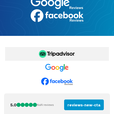
5.0
reviews-new-cta
NaN
reviews