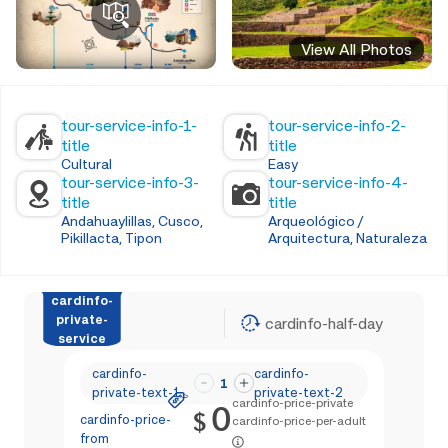
View All Photos
tour-service-info-1-
tour-service-info-2-
title
title
Cultural
Easy
tour-service-info-3-
tour-service-info-4-
title
title
Andahuaylillas, Cusco,
Arqueológico /
Pikillacta, Tipon
Arquitectura, Naturaleza
cardinfo-
private-
cardinfo-half-day
service
cardinfo-
cardinfo-
1
private-text-1
private-text-2
cardinfo-price-private
0
$
cardinfo-price-
cardinfo-price-per-adult
from