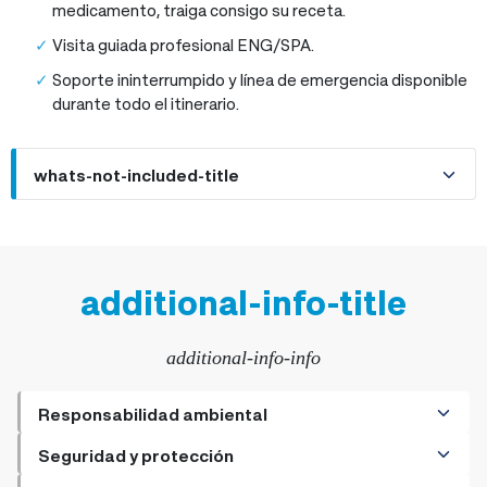
medicamento, traiga consigo su receta.
Visita guiada profesional ENG/SPA.
Soporte ininterrumpido y línea de emergencia disponible
durante todo el itinerario.
whats-not-included-title
additional-info-title
additional-info-info
Responsabilidad ambiental
+
Cómo ser un viajero responsable
Seguridad y protección