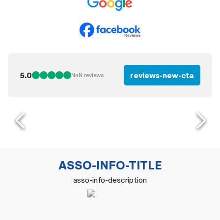
5.0
reviews-new-cta
NaN
reviews
ASSO-INFO-TITLE
asso-info-description