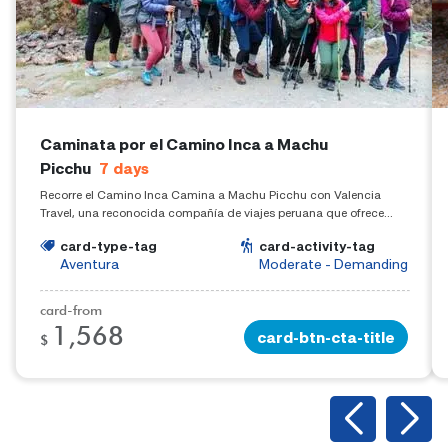
Caminata por el Camino Inca a Machu
Picchu
7
days
Recorre el Camino Inca Camina a Machu Picchu con Valencia
Travel, una reconocida compañía de viajes peruana que ofrece
experiencias fuera de lo común. Haga clic aquí para obtener más
card-type-tag
card-activity-tag
información sobre el Camino Inca a Machu Picchu.
Aventura
Moderate - Demanding
card-from
1,568
card-btn-cta-title
$