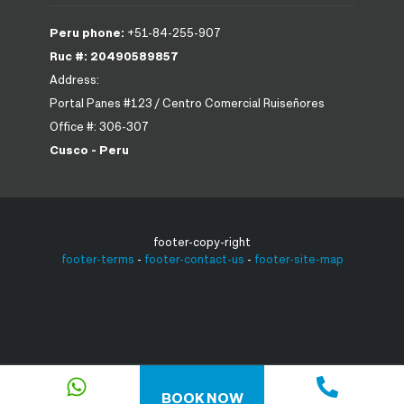
Peru phone:
+51-84-255-907
Ruc #: 20490589857
Address:
Portal Panes #123 / Centro Comercial Ruiseñores
Office #: 306-307
Cusco - Peru
footer-copy-right
footer-terms
-
footer-contact-us
-
footer-site-map
BOOK NOW