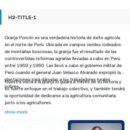
H2-TITLE-1
Granja Porcón es una verdadera historia de éxito agrícola
en el norte de Perú. Ubicada en campos verdes rodeados
de montañas boscosas, la granja fue el resultado de las
controvertidas reformas agrarias llevadas a cabo en Perú
entre 1969 y 1980. Las llevó a cabo el gobierno militar de
Perú cuando el general Juan Velasco Alvarado expropió las
plantaciones para dárselas a los trabajadores rurales
Nuestra visita a la granja lo guiará a través de su historia y
pobres.
su fuerte enfoque en el trabajo colectivo, y también tendrá
la oportunidad de dedicarse a la agricultura comunitaria
junto a los agricultores.
show-more