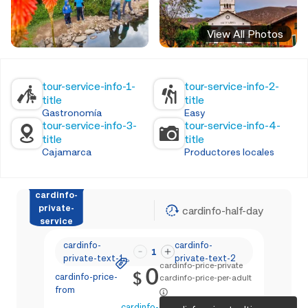
View All Photos
tour-service-info-1-
tour-service-info-2-
title
title
Gastronomía
Easy
tour-service-info-3-
tour-service-info-4-
title
title
Cajamarca
Productores locales
cardinfo-
private-
cardinfo-half-day
service
cardinfo-
cardinfo-
1
private-text-1
private-text-2
cardinfo-price-private
0
$
cardinfo-price-
cardinfo-price-per-adult
from
cardinfo-text-4