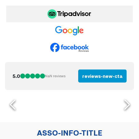
5.0
reviews-new-cta
NaN
reviews
ASSO-INFO-TITLE