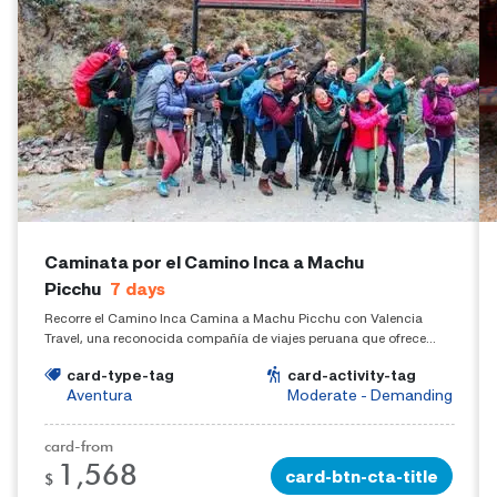
Caminata por el Camino Inca a Machu
Picchu
7
days
Recorre el Camino Inca Camina a Machu Picchu con Valencia
Travel, una reconocida compañía de viajes peruana que ofrece
experiencias fuera de lo común. Haga clic aquí para obtener más
card-type-tag
card-activity-tag
información sobre el Camino Inca a Machu Picchu.
Aventura
Moderate - Demanding
card-from
1,568
card-btn-cta-title
$