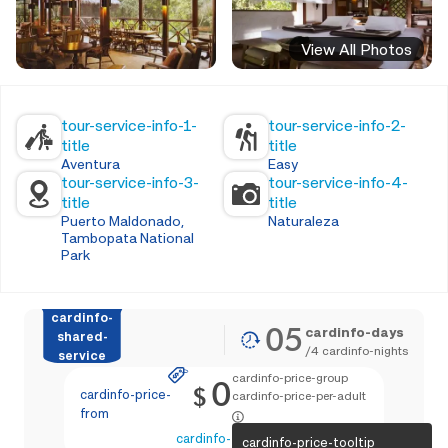
View All Photos
tour-service-info-1-
tour-service-info-2-
title
title
Aventura
Easy
tour-service-info-3-
tour-service-info-4-
title
title
Puerto Maldonado,
Naturaleza
Tambopata National
Park
cardinfo-
05
cardinfo-days
shared-
/
4
cardinfo-nights
service
cardinfo-price-group
0
$
cardinfo-price-
cardinfo-price-per-adult
from
cardinfo-text-4
cardinfo-price-tooltip