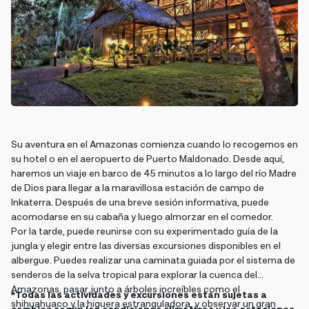
Su aventura en el Amazonas comienza cuando lo recogemos en
su hotel o en el aeropuerto de Puerto Maldonado. Desde aquí,
haremos un viaje en barco de 45 minutos a lo largo del río Madre
de Dios para llegar a la maravillosa estación de campo de
Inkaterra. Después de una breve sesión informativa, puede
acomodarse en su cabaña y luego almorzar en el comedor.
Por la tarde, puede reunirse con su experimentado guía de la
jungla y elegir entre las diversas excursiones disponibles en el
albergue. Puedes realizar una caminata guiada por el sistema de
senderos de la selva tropical para explorar la cuenca del
Amazonas, pasar junto a árboles increíbles como el
*Todas las actividades y excursiones están sujetas a
shihuahuaco y la higuera estranguladora, y observar un gran
cambios según las condiciones climáticas y las estaciones.