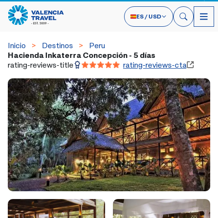
ES
/
USD
Inicio
Destinos
Peru
Hacienda Inkaterra Concepción - 5 días
rating-reviews-title
rating-reviews-cta