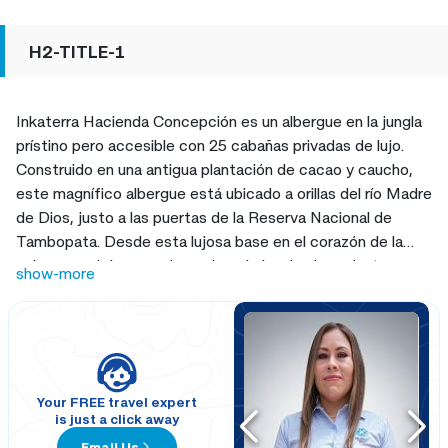
H2-TITLE-1
Inkaterra Hacienda Concepción es un albergue en la jungla
prístino pero accesible con 25 cabañas privadas de lujo.
Construido en una antigua plantación de cacao y caucho,
este magnífico albergue está ubicado a orillas del río Madre
de Dios, justo a las puertas de la Reserva Nacional de
Tambopata. Desde esta lujosa base en el corazón de la
selva amazónica, puede explorar la jungla circundante y
show-more
aventurarse en la reserva, que es una de las regiones con
mayor biodiversidad de la Tierra.
Your FREE travel expert
is just a click away
Email Us