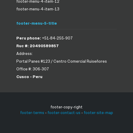
footer-menu-4-item-12
footer-menu-4-item-13
footer-menu-5-title
Peru phone:
+51-84-255-907
Ruc #: 20490589857
Address:
Portal Panes #123 / Centro Comercial Ruiseñores
Office #: 306-307
Cusco - Peru
footer-copy-right
footer-terms
-
footer-contact-us
-
footer-site-map