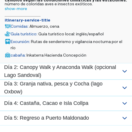
número de coloridas aves e insectos exóticos.
show-more
Más tarde, puede realizar una excursión de observación
nocturna por el río, un paseo guiado en bote por el río Madre de
itinerary-service-title
Dios. Durante la excursión, podrás ver el increíble cambio que se
Comidas
:
Almuerzo, cena
produce en la jungla a medida que se pone el sol y el mundo
Guía turístico
:
Guía turístico local: inglés/español
nocturno cobra vida. Al anochecer, podemos buscar
chotacabras, búhos, capibaras y caimanes grandes. Al regresar
Excursión
:
Rutas de senderismo y vigilancia nocturna por el
al albergue, podrá disfrutar de una deliciosa cena en el comedor
río
principal. Después, puede relajarse en su cabaña o salir a los
cabaña
:
Inkaterra Hacienda Concepción
jardines para disfrutar más de la selva tropical y la cacofonía de
los magníficos sonidos de la selva amazónica por la noche.
Día 2: Canopy Walk y Anaconda Walk (opcional
Lago Sandoval)
Día 3: Granja nativa, pesca y Cocha (lago
Oxbow)
Día 4: Castaña, Cacao e Isla Collpa
Día 5: Regreso a Puerto Maldonado