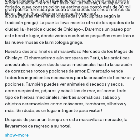
época republicana con grandes ventanales y puertas de hierro
A continuación, iremos al Paseo de Las Musas, una especie de
forjado, cuya construcción se estima que costó más de 30 mil
gran puerta formada por cuatro cariátides de cinco metros de
libras de oro (hoy alberga un pequeño museo).
altura (figuras femeninas drapeadas y esculpidas según la
tradición griega). La puerta lleva inscrito otro de los apodos de la
ciudad: la «heroica ciudad de Chiclayo». Daremos un paseo por
este bonito lugar, donde varios cuadrados pequeños muestran a
las nueve musas de la mitología griega.
Nuestro destino final es el maravilloso Mercado de los Magos de
Chiclayo. El chamanismo aún prospera en Perú, y las prácticas
ancestrales incluyen desde curas medicinales hasta la curación
de corazones rotos y pociones de amor. El mercado vende
todos los ingredientes necesarios para la creación de hechizos y
pociones. También puedes ver animales disecados y secos,
como serpientes, pájaros y caballitos de mar, así como todo
tipo de hierbas medicinales, hierbas aromáticas, tabaco y
objetos ceremoniales como máscaras, tambores, silbatos y
más. ¡Sin duda, es un lugar intrigante para visitar!
Después de pasar un tiempo en este maravilloso mercado, lo
llevaremos de regreso a su hotel.
show-more