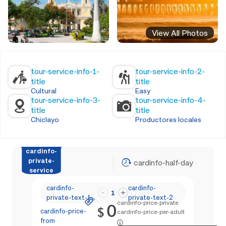
View All Photos
tour-service-info-1-
tour-service-info-2-
title
title
Cultural
Easy
tour-service-info-3-
tour-service-info-4-
title
title
Chiclayo
Productores locales
cardinfo-
private-
cardinfo-half-day
service
cardinfo-
cardinfo-
1
private-text-1
private-text-2
cardinfo-price-private
0
$
cardinfo-price-
cardinfo-price-per-adult
from