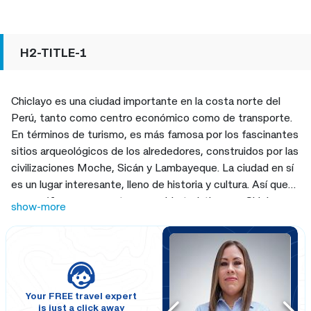
H2-TITLE-1
Chiclayo es una ciudad importante en la costa norte del
Perú, tanto como centro económico como de transporte.
En términos de turismo, es más famosa por los fascinantes
sitios arqueológicos de los alrededores, construidos por las
civilizaciones Moche, Sicán y Lambayeque. La ciudad en sí
es un lugar interesante, lleno de historia y cultura. Así que
acompáñanos en nuestro recorrido turístico por Chiclayo y
show-more
descubre todos los aspectos más destacados de la
«Ciudad de la Amistad».
Your FREE travel expert
is just a click away