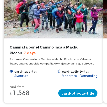
Caminata por el Camino Inca a Machu
Picchu
7
days
Recorre el Camino Inca Camina a Machu Picchu con Valencia
Travel, una reconocida compañía de viajes peruana que ofrece
experiencias fuera de lo común. Haga clic aquí para obtener más
card-type-tag
card-activity-tag
información sobre el Camino Inca a Machu Picchu.
Aventura
Moderate - Demanding
card-from
1,568
card-btn-cta-title
$