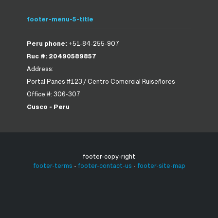
footer-menu-5-title
Peru phone:
+51-84-255-907
Ruc #: 20490589857
Address:
Portal Panes #123 / Centro Comercial Ruiseñores
Office #: 306-307
Cusco - Peru
footer-copy-right
footer-terms
-
footer-contact-us
-
footer-site-map