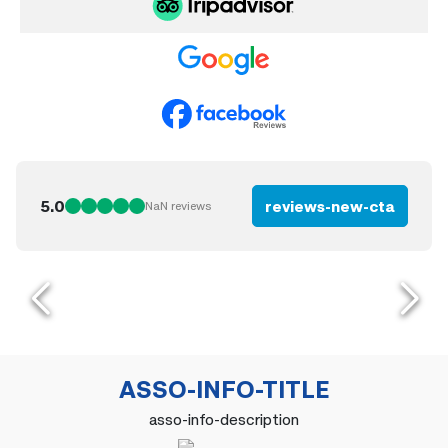
5.0
reviews-new-cta
NaN
reviews
ASSO-INFO-TITLE
asso-info-description