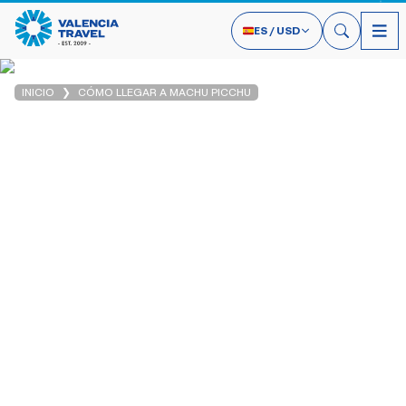
ES
/
USD
INICIO
CÓMO LLEGAR A MACHU PICCHU