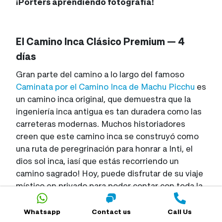
¡Porters aprendiendo fotografía!
El Camino Inca Clásico Premium — 4
días
Gran parte del camino a lo largo del famoso
Caminata por el Camino Inca de Machu Picchu
es
un camino inca original, que demuestra que la
ingeniería inca antigua es tan duradera como las
carreteras modernas. Muchos historiadores
creen que este camino inca se construyó como
una ruta de peregrinación para honrar a Inti, el
dios sol inca, ¡así que estás recorriendo un
camino sagrado! Hoy, puede disfrutar de su viaje
místico en privado para poder contar con toda la
atención de su guía y sumergirse en las energías
de los senderos antiguos, los paisajes
Whatsapp
Contact us
Call Us